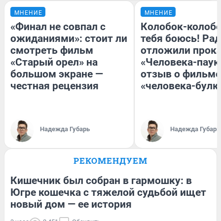
МНЕНИЕ
МНЕНИЕ
«Финал не совпал с
Колобок-колобо
ожиданиями»: стоит ли
тебя боюсь! Рад
смотреть фильм
отложили прок
«Старый орел» на
«Человека-паук
большом экране —
отзыв о фильме
честная рецензия
«человека-булк
Надежда Губарь
Надежда Губарь
РЕКОМЕНДУЕМ
Кишечник был собран в гармошку: в
Югре кошечка с тяжелой судьбой ищет
новый дом — ее история