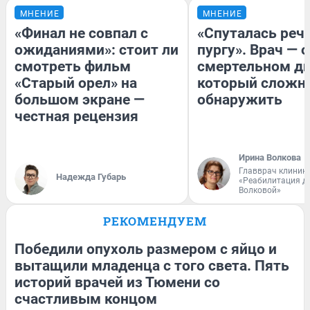
МНЕНИЕ
МНЕНИЕ
«Финал не совпал с
«Спуталась речь
ожиданиями»: стоит ли
пургу». Врач — о
смотреть фильм
смертельном ди
«Старый орел» на
который сложн
большом экране —
обнаружить
честная рецензия
Ирина Волкова
Главврач клиник
Надежда Губарь
«Реабилитация д
Волковой»
РЕКОМЕНДУЕМ
Победили опухоль размером с яйцо и
вытащили младенца с того света. Пять
историй врачей из Тюмени со
счастливым концом