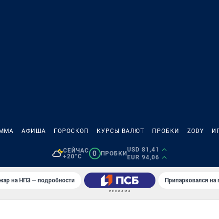
АММА
АФИША
ГОРОСКОП
КУРСЫ ВАЛЮТ
ПРОБКИ
ZODY
И
USD 81,41
СЕЙЧАС
0
ПРОБКИ
+20°C
EUR 94,06
жар на НПЗ — подробности
Припарковался на 