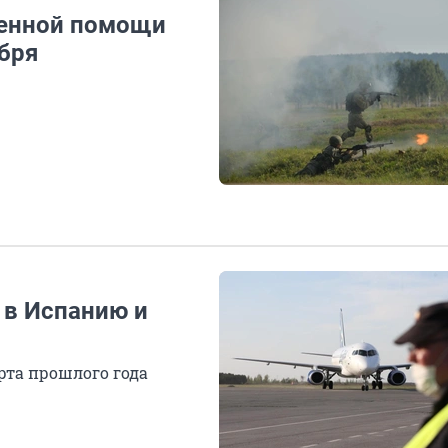
оенной помощи
ября
 в Испанию и
рта прошлого года