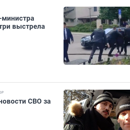
-министра
три выстрела
ОР
новости СВО за