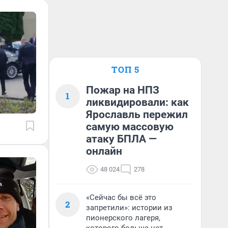
ТОП 5
Пожар на НПЗ
1
ликвидировали: как
Ярославль пережил
самую массовую
атаку БПЛА —
онлайн
48 024
278
«Сейчас бы всё это
2
запретили»: истории из
пионерского лагеря,