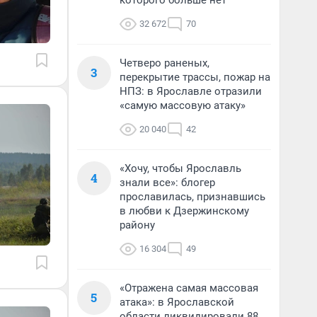
которого больше нет
32 672
70
Четверо раненых,
3
перекрытие трассы, пожар на
НПЗ: в Ярославле отразили
«самую массовую атаку»
20 040
42
«Хочу, чтобы Ярославль
4
знали все»: блогер
прославилась, признавшись
в любви к Дзержинскому
району
16 304
49
«Отражена самая массовая
5
атака»: в Ярославской
области ликвидировали 88