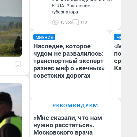
БПЛА. Заявление
губернатора
13 365
110
МНЕНИЕ
МНЕНИЕ
Наследие, которое
«Машин
чудом не развалилось:
полете
транспортный эксперт
сравни
разнес миф о «вечных»
Казахс
советских дорогах
Олег Арефьев
РЕКОМЕНДУЕМ
Блогер, предприниматель,
Ан
владелец в транспортном
бизнесе
«Мне сказали, что нам
нужно расстаться».
Московского врача