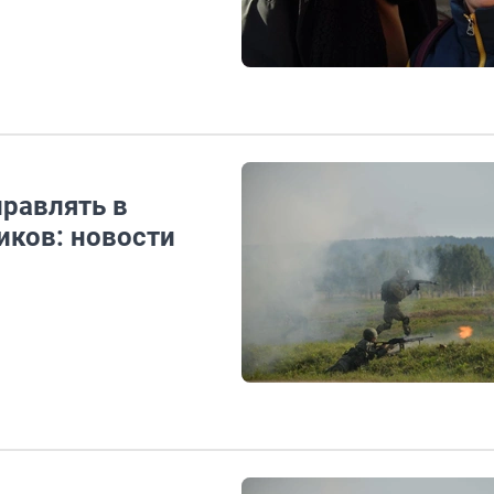
правлять в
иков: новости