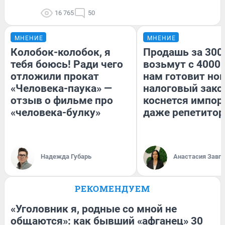
16 765
50
МНЕНИЕ
МНЕНИЕ
Колобок-колобок, я
Продашь за 3000
тебя боюсь! Ради чего
возьмут с 4000.
отложили прокат
нам готовит но
«Человека-паука» —
налоговый зако
отзыв о фильме про
коснется импор
«человека-булку»
даже репетитор
Надежда Губарь
Анастасия Завг
РЕКОМЕНДУЕМ
«Уголовник я, родные со мной не
общаются»: как бывший «афганец» 30