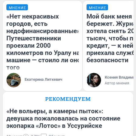
МНЕНИЕ
МНЕНИЕ
«Нет некрасивых
Мой банк меня
городов, есть
бережет. Журн
недофинансированные».
хотела снять 20
Путешественники
тысяч, чтобы п
проехали 2000
кредит, — к ней
километров по Уралу на
приехала служб
машине — стоило ли оно
безопасности
того
Ксения Владими
Екатерина Литкевич
Автор мнения
РЕКОМЕНДУЕМ
«Не вольеры, а камеры пыток»:
девушка пожаловалась на состояние
экопарка «Лотос» в Уссурийске