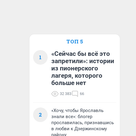
ТОП 5
«Сейчас бы всё это
1
запретили»: истории
из пионерского
лагеря, которого
больше нет
32 383
66
«Хочу, чтобы Ярославль
2
знали все»: блогер
прославилась, признавшись
в любви к Дзержинскому
району