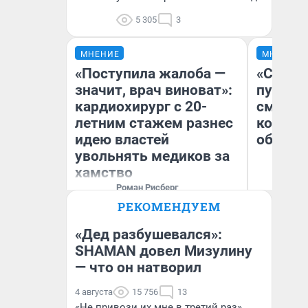
5 305
3
МНЕНИЕ
МНЕНИЕ
«Поступила жалоба —
«Спутал
значит, врач виноват»:
пургу».
кардиохирург с 20-
смерте
летним стажем разнес
которы
идею властей
обнару
увольнять медиков за
хамство
Роман Рисберг
Ир
Выполнил более 7000
РЕКОМЕНДУЕМ
лечебных и диагностических
Гл
вмешательств на сердце и
«Р
сосудах.
Во
«Дед разбушевался»:
SHAMAN довел Мизулину
— что он натворил
4 августа
15 756
13
«Не привози их мне в третий раз».