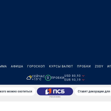
АММА
АФИША
ГОРОСКОП
КУРСЫ ВАЛЮТ
ПРОБКИ
ZODY
И
USD 80,93
СЕЙЧАС
0
ПРОБКИ
+19°C
EUR 93,19
 кого можно охотиться
Ставят декорации для