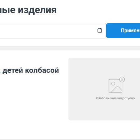
ные изделия
Примен
 детей колбасой