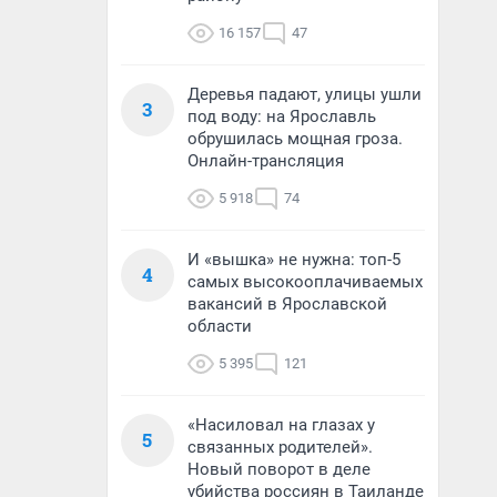
16 157
47
Деревья падают, улицы ушли
3
под воду: на Ярославль
обрушилась мощная гроза.
Онлайн-трансляция
5 918
74
И «вышка» не нужна: топ-5
4
самых высокооплачиваемых
вакансий в Ярославской
области
5 395
121
«Насиловал на глазах у
5
связанных родителей».
Новый поворот в деле
убийства россиян в Таиланде