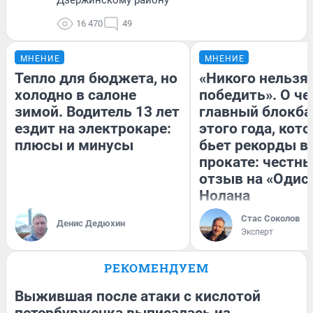
16 470
49
МНЕНИЕ
МНЕНИЕ
Тепло для бюджета, но
«Никого нельзя
холодно в салоне
победить». О ч
зимой. Водитель 13 лет
главный блокба
ездит на электрокаре:
этого года, кот
плюсы и минусы
бьет рекорды в
прокате: честн
отзыв на «Одис
Нолана
Стас Соколов
Денис Дедюхин
Эксперт
РЕКОМЕНДУЕМ
Выжившая после атаки с кислотой
петербурженка выписалась из