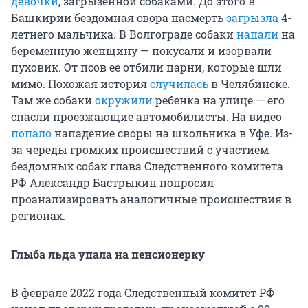
девочки
, загрызенной собаками. До этого в
Башкирии бездомная свора насмерть
загрызла
4-
летнего мальчика. В Волгограде собаки
напали
на
беременную женщину — покусали и изорвали
пуховик. От псов ее отбили парни, которые шли
мимо. Похожая история
случилась
в Челябинске.
Там же собаки
окружили
ребенка на улице — его
спасли проезжающие автомобилисты. На видео
попало
нападение своры на школьника в Уфе. Из-
за череды громких происшествий с участием
бездомных собак глава Следственного комитета
РФ Александр Бастрыкин попросил
проанализировать аналогичные происшествия в
регионах.
Глыба льда упала на пенсионерку
В феврале 2022 года Следственный комитет РФ