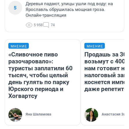
Деревья падают, улицы ушли под воду: на
5
Ярославль обрушилась мощная гроза.
Онлайн-трансляция
5 958
74
МНЕНИЕ
МНЕНИЕ
«Сливочное пиво
Продашь за 300
разочаровало»:
возьмут с 4000
туристы заплатили 60
нам готовит н
тысяч, чтобы целый
налоговый зако
день гулять по парку
коснется импор
Юрского периода и
даже репетито
Хогвартсу
Яна Шаламова
Анастасия Зав