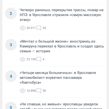
Четверо раненых, перекрытие трассы, пожар на
2
НПЗ: в Ярославле отразили «самую массовую
атаку»
26 911
54
«Мечтал о большой жизни»: иностранец из
3
Камеруна переехал в Ярославль и создал здесь
семью — история
23 199
4
«Четыре месяца больничных»: в Ярославле
4
автомобилист изувечил пассажира
«Яавтобуса»
16 898
50
«Не спавши, но живые»: ярославцы увидели
5
столбы дыма над городом после ночной атаки