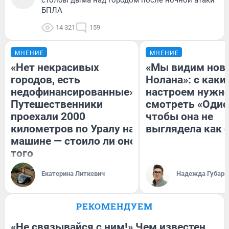
БПЛА
14 321
159
МНЕНИЕ
МНЕНИЕ
«Нет некрасивых
«Мы видим нов
городов, есть
Нолана»: с каки
недофинансированные».
настроем нужн
Путешественники
смотреть «Одис
проехали 2000
чтобы она не
километров по Уралу на
выглядела как 
машине — стоило ли оно
того
Екатерина Литкевич
Надежда Губарь
РЕКОМЕНДУЕМ
«Не связывайся с ним!» Чем известен