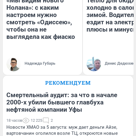
«Мы видим нового
Тепло для бюдж
Нолана»: с каким
холодно в сало
настроем нужно
зимой. Водитель
смотреть «Одиссею»,
ездит на электр
чтобы она не
плюсы и минус
выглядела как фиаско
Надежда Губарь
Денис Дедюхин
РЕКОМЕНДУЕМ
Смертельный аудит: за что в начале
2000-х убили бывшего главбуха
нефтяной компании Уфы
18 часов
12 225
2
Новости ХМАО за 5 августа: муж дает деньги Айзе,
вартовчанин оголился возле ТЦ, откроются новые