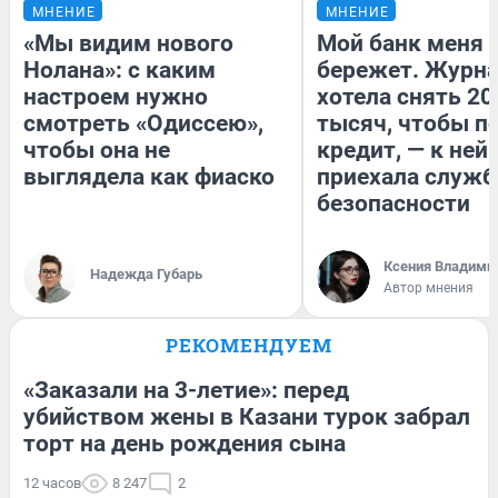
МНЕНИЕ
МНЕНИЕ
«Мы видим нового
Мой банк меня
Нолана»: с каким
бережет. Журн
настроем нужно
хотела снять 20
смотреть «Одиссею»,
тысяч, чтобы п
чтобы она не
кредит, — к ней
выглядела как фиаско
приехала служб
безопасности
Ксения Владими
Надежда Губарь
Автор мнения
РЕКОМЕНДУЕМ
«Заказали на 3-летие»: перед
убийством жены в Казани турок забрал
торт на день рождения сына
12 часов
8 247
2