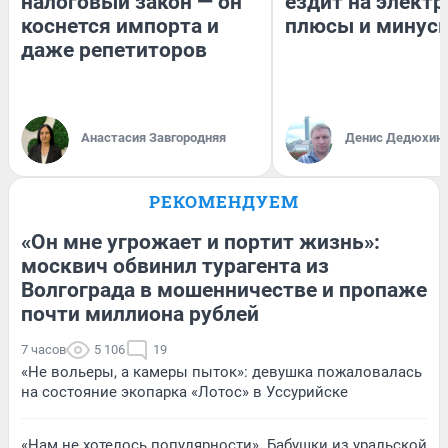
налоговый закон — он
ездит на электр
коснется импорта и
плюсы и минус
даже репетиторов
Анастасия Завгородняя
Денис Дедюхин
РЕКОМЕНДУЕМ
«Он мне угрожает и портит жизнь»:
москвич обвинил турагента из
Волгограда в мошенничестве и пропаже
почти миллиона рублей
7 часов
5 106
19
«Не вольеры, а камеры пыток»: девушка пожаловалась
на состояние экопарка «Лотос» в Уссурийске
«Нам не хотелось популярности». Бабушки из уральской