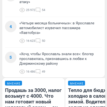
атаку»
25 972
54
«Четыре месяца больничных»: в Ярославле
4
автомобилист изувечил пассажира
«Яавтобуса»
16 623
50
«Хочу, чтобы Ярославль знали все»: блогер
5
прославилась, признавшись в любви к
Дзержинскому району
16 486
49
МНЕНИЕ
МНЕНИЕ
Продашь за 3000, налог
Тепло для бюдж
возьмут с 4000. Что
холодно в сало
нам готовит новый
зимой. Водитель