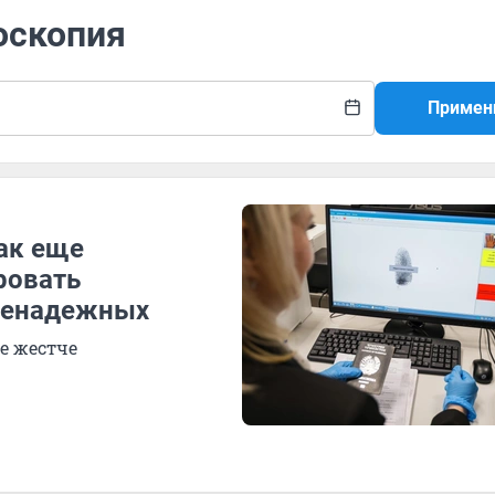
оскопия
Примен
ак еще
ровать
 ненадежных
е жестче