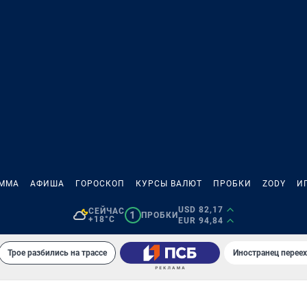
АММА
АФИША
ГОРОСКОП
КУРСЫ ВАЛЮТ
ПРОБКИ
ZODY
И
USD 82,17
СЕЙЧАС
1
ПРОБКИ
+18°C
EUR 94,84
Трое разбились на трассе
Иностранец переех