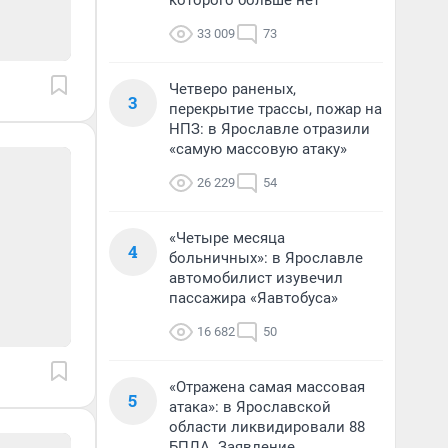
которого больше нет
33 009
73
Четверо раненых,
3
перекрытие трассы, пожар на
НПЗ: в Ярославле отразили
«самую массовую атаку»
26 229
54
«Четыре месяца
4
больничных»: в Ярославле
автомобилист изувечил
пассажира «Яавтобуса»
16 682
50
«Отражена самая массовая
5
атака»: в Ярославской
области ликвидировали 88
БПЛА. Заявление