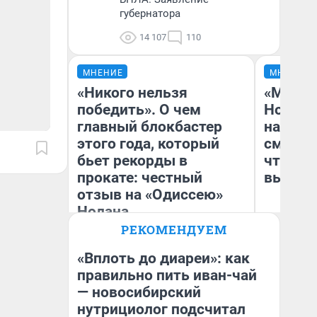
губернатора
14 107
110
МНЕНИЕ
МНЕНИЕ
«Никого нельзя
«Мы ви
победить». О чем
Нолана
главный блокбастер
настро
этого года, который
смотре
бьет рекорды в
чтобы 
прокате: честный
выгляд
отзыв на «Одиссею»
Нолана
РЕКОМЕНДУЕМ
Стас Соколов
На
Эксперт
«Вплоть до диареи»: как
правильно пить иван-чай
— новосибирский
нутрициолог подсчитал