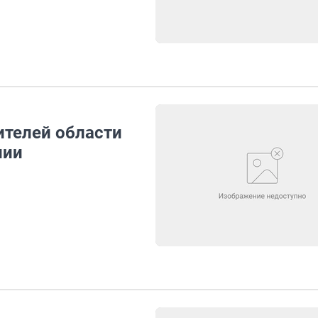
ителей области
пии