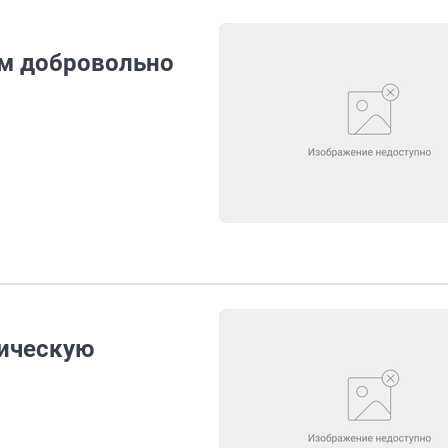
ам добровольно
рическую