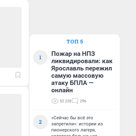
ТОП 5
Пожар на НПЗ
1
ликвидировали: как
Ярославль пережил
самую массовую
атаку БПЛА —
онлайн
52 228
296
«Сейчас бы всё это
2
запретили»: истории из
пионерского лагеря,