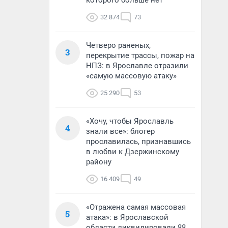
которого больше нет
32 874
73
Четверо раненых,
3
перекрытие трассы, пожар на
НПЗ: в Ярославле отразили
«самую массовую атаку»
25 290
53
«Хочу, чтобы Ярославль
4
знали все»: блогер
прославилась, признавшись
в любви к Дзержинскому
району
16 409
49
«Отражена самая массовая
5
атака»: в Ярославской
области ликвидировали 88