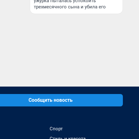
ужурка пыталась успокоить
трехмесячного сына и убила его
Сообщить новость
Спорт
Стиль и красота