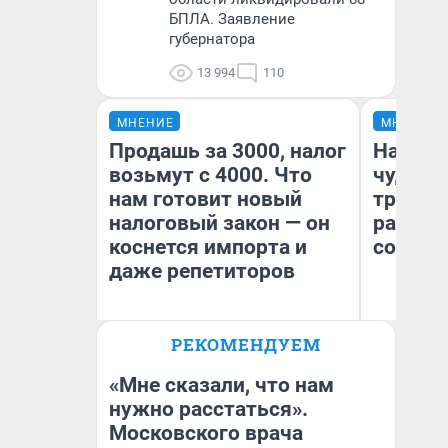
БПЛА. Заявление
губернатора
13 994
110
МНЕНИЕ
МНЕНИЕ
Продашь за 3000, налог
Наслед
возьмут с 4000. Что
чудом 
нам готовит новый
трансп
налоговый закон — он
разнес
коснется импорта и
советс
даже репетиторов
Ол
РЕКОМЕНДУЕМ
Бл
Анастасия Завгородняя
вл
би
«Мне сказали, что нам
нужно расстаться».
Московского врача