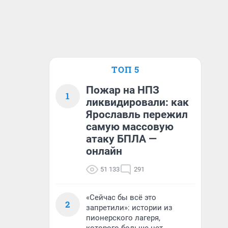
ТОП 5
Пожар на НПЗ
1
ликвидировали: как
Ярославль пережил
самую массовую
атаку БПЛА —
онлайн
51 133
291
«Сейчас бы всё это
2
запретили»: истории из
пионерского лагеря,