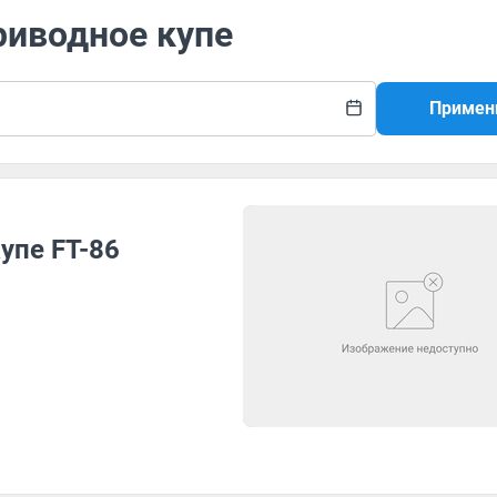
риводное купе
Примен
упе FT-86