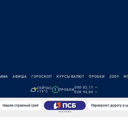
АММА
АФИША
ГОРОСКОП
КУРСЫ ВАЛЮТ
ПРОБКИ
ZODY
И
USD 82,17
СЕЙЧАС
1
ПРОБКИ
+19°C
EUR 94,84
Нашли странный гриб
Перекроют дорогу в ц