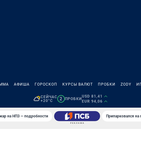
АММА
АФИША
ГОРОСКОП
КУРСЫ ВАЛЮТ
ПРОБКИ
ZODY
И
USD 81,41
СЕЙЧАС
2
ПРОБКИ
+20°C
EUR 94,06
жар на НПЗ — подробности
Припарковался на 