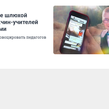
все шлюхой
чин-учителей
ами
ровоцировать педагогов