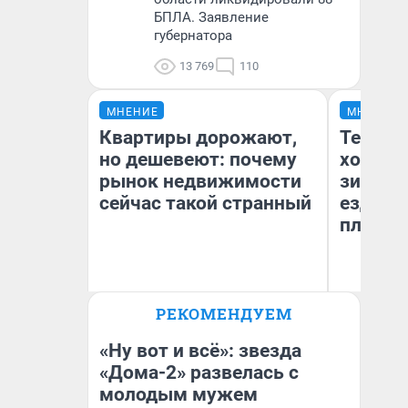
БПЛА. Заявление
губернатора
13 769
110
МНЕНИЕ
МНЕНИЕ
Квартиры дорожают,
Тепло 
но дешевеют: почему
холодн
рынок недвижимости
зимой.
сейчас такой странный
ездит н
плюсы 
РЕКОМЕНДУЕМ
Екатерина Торопова
Д
директор агентства
недвижимости
«Ну вот и всё»: звезда
«Дома-2» развелась с
молодым мужем