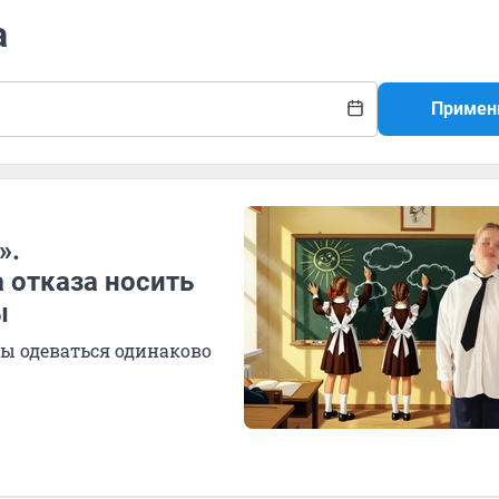
а
Примен
».
 отказа носить
ы
ны одеваться одинаково