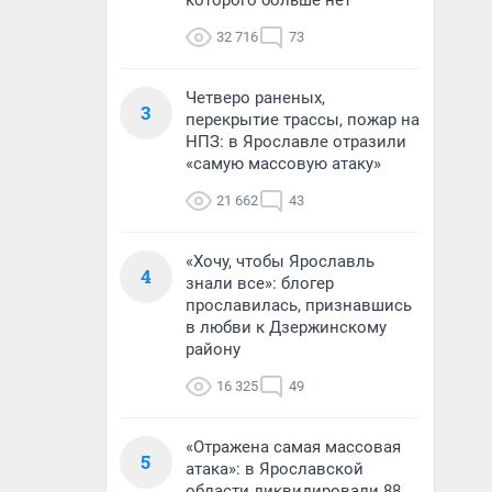
которого больше нет
32 716
73
Четверо раненых,
3
перекрытие трассы, пожар на
НПЗ: в Ярославле отразили
«самую массовую атаку»
21 662
43
«Хочу, чтобы Ярославль
4
знали все»: блогер
прославилась, признавшись
в любви к Дзержинскому
району
16 325
49
«Отражена самая массовая
5
атака»: в Ярославской
области ликвидировали 88