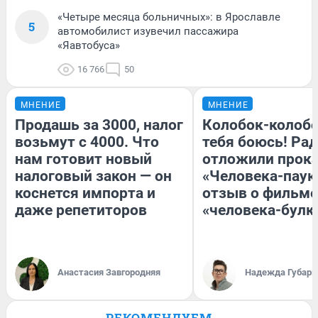
«Четыре месяца больничных»: в Ярославле
5
автомобилист изувечил пассажира
«Яавтобуса»
16 766
50
МНЕНИЕ
МНЕНИЕ
Продашь за 3000, налог
Колобок-колобо
возьмут с 4000. Что
тебя боюсь! Рад
нам готовит новый
отложили прок
налоговый закон — он
«Человека-паук
коснется импорта и
отзыв о фильме
даже репетиторов
«человека-булк
Анастасия Завгородняя
Надежда Губарь
РЕКОМЕНДУЕМ