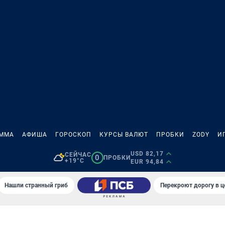
АММА
АФИША
ГОРОСКОП
КУРСЫ ВАЛЮТ
ПРОБКИ
ZODY
И
USD 82,17
СЕЙЧАС
0
ПРОБКИ
+19°C
EUR 94,84
Нашли странный гриб
Перекроют дорогу в ц