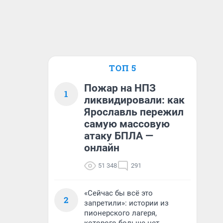
ТОП 5
Пожар на НПЗ
1
ликвидировали: как
Ярославль пережил
самую массовую
атаку БПЛА —
онлайн
51 348
291
«Сейчас бы всё это
2
запретили»: истории из
пионерского лагеря,