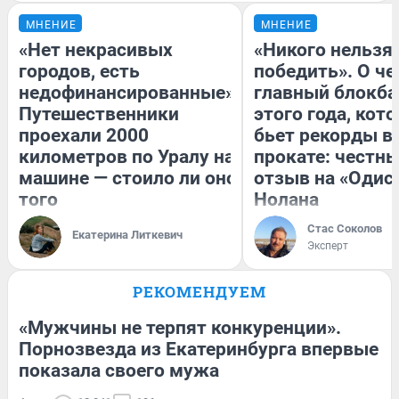
МНЕНИЕ
МНЕНИЕ
«Нет некрасивых
«Никого нельзя
городов, есть
победить». О ч
недофинансированные».
главный блокба
Путешественники
этого года, кот
проехали 2000
бьет рекорды в
километров по Уралу на
прокате: честн
машине — стоило ли оно
отзыв на «Одис
того
Нолана
Стас Соколов
Екатерина Литкевич
Эксперт
РЕКОМЕНДУЕМ
«Мужчины не терпят конкуренции».
Порнозвезда из Екатеринбурга впервые
показала своего мужа