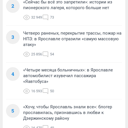
«Сейчас бы всё это запретили»: истории из
2
пионерского лагеря, которого больше нет
32 949
73
Четверо раненых, перекрытие трассы, пожар на
3
НПЗ: в Ярославле отразили «самую массовую
атаку»
25 856
54
«Четыре месяца больничных»: в Ярославле
4
автомобилист изувечил пассажира
«Яавтобуса»
16 593
50
«Хочу, чтобы Ярославль знали все»: блогер
5
прославилась, признавшись в любви к
Дзержинскому району
16 470
49