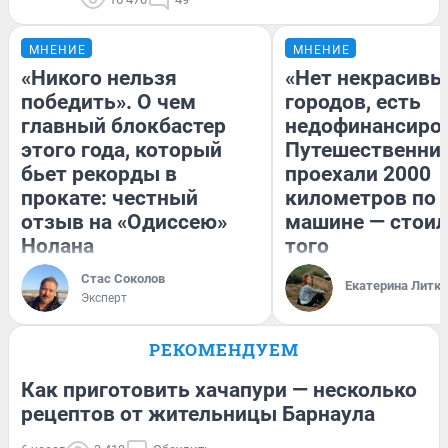
МНЕНИЕ
МНЕНИЕ
«Никого нельзя
«Нет некрасивы
победить». О чем
городов, есть
главный блокбастер
недофинансиро
этого года, который
Путешественни
бьет рекорды в
проехали 2000
прокате: честный
километров по 
отзыв на «Одиссею»
машине — стоил
Нолана
того
Стас Соколов
Екатерина Литк
Эксперт
РЕКОМЕНДУЕМ
Как приготовить хачапури — несколько
рецептов от жительницы Барнаула