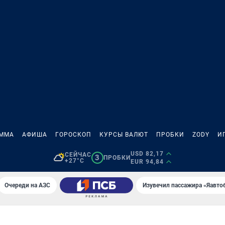
АММА
АФИША
ГОРОСКОП
КУРСЫ ВАЛЮТ
ПРОБКИ
ZODY
И
USD 82,17
СЕЙЧАС
3
ПРОБКИ
+27°C
EUR 94,84
Очереди на АЗС
Изувечил пассажира «Яавто