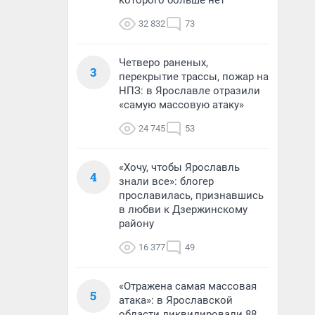
которого больше нет
32 832
73
Четверо раненых,
3
перекрытие трассы, пожар на
НПЗ: в Ярославле отразили
«самую массовую атаку»
24 745
53
«Хочу, чтобы Ярославль
4
знали все»: блогер
прославилась, признавшись
в любви к Дзержинскому
району
16 377
49
«Отражена самая массовая
5
атака»: в Ярославской
области ликвидировали 88