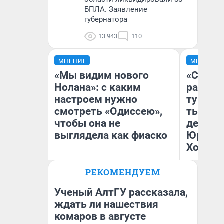
БПЛА. Заявление
губернатора
13 943
110
МНЕНИЕ
МНЕНИЕ
«Мы видим нового
«Сливо
Нолана»: с каким
разоча
настроем нужно
турист
смотреть «Одиссею»,
тысяч,
чтобы она не
день гу
выглядела как фиаско
Юрског
Хогвар
РЕКОМЕНДУЕМ
Надежда Губарь
Ян
Ученый АлтГУ рассказала,
ждать ли нашествия
комаров в августе