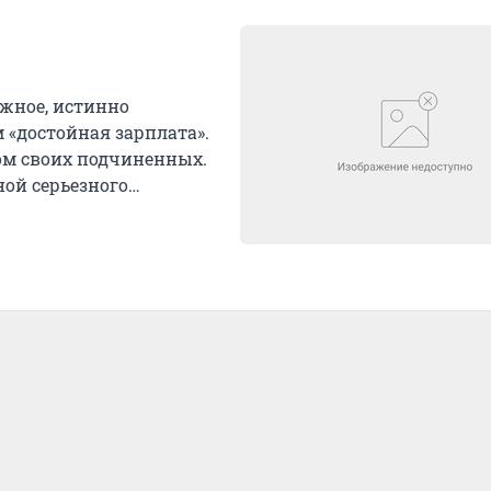
ажное, истинно
 «достойная зарплата».
ом своих подчиненных.
ной серьезного