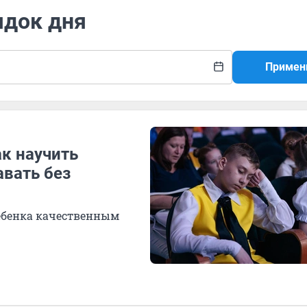
ядок дня
Примен
ак научить
авать без
ребенка качественным