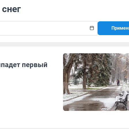
 снег
Примен
ыпадет первый