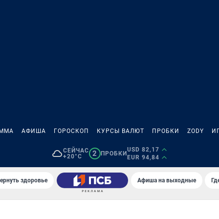
АММА
АФИША
ГОРОСКОП
КУРСЫ ВАЛЮТ
ПРОБКИ
ZODY
И
USD 82,17
СЕЙЧАС
2
ПРОБКИ
+20°C
EUR 94,84
вернуть здоровье
Афиша на выходные
Гд