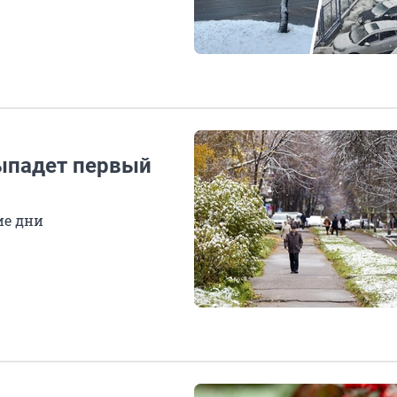
выпадет первый
ие дни