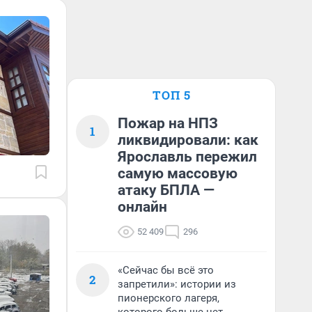
ТОП 5
Пожар на НПЗ
1
ликвидировали: как
Ярославль пережил
самую массовую
атаку БПЛА —
онлайн
52 409
296
«Сейчас бы всё это
2
запретили»: истории из
пионерского лагеря,