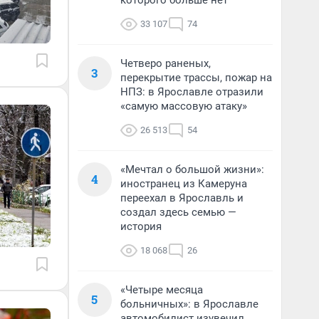
которого больше нет
33 107
74
Четверо раненых,
3
перекрытие трассы, пожар на
НПЗ: в Ярославле отразили
«самую массовую атаку»
26 513
54
«Мечтал о большой жизни»:
4
иностранец из Камеруна
переехал в Ярославль и
создал здесь семью —
история
18 068
26
«Четыре месяца
5
больничных»: в Ярославле
автомобилист изувечил