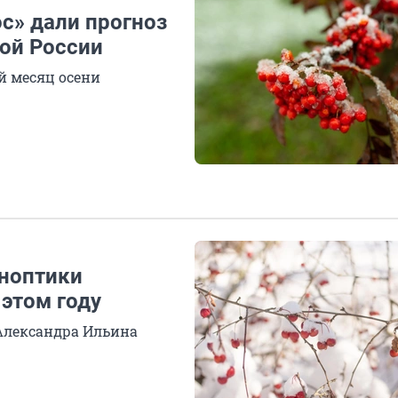
ос» дали прогноз
ной России
й месяц осени
иноптики
 этом году
Александра Ильина