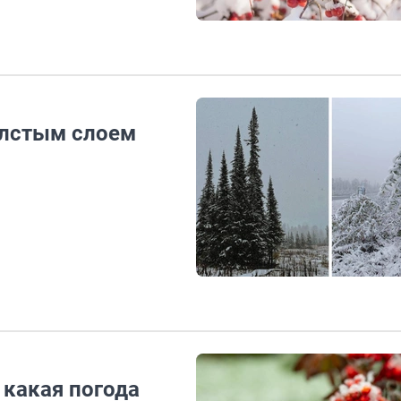
олстым слоем
 какая погода