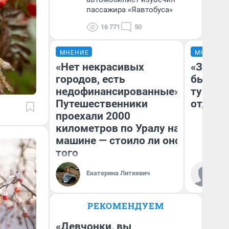
пассажира «Яавтобуса»
16 771
50
МНЕНИЕ
МНЕНИЕ
«Нет некрасивых
«За не
городов, есть
были с
недофинансированные».
турист
Путешественники
отдыхе
проехали 2000
километров по Уралу на
машине — стоило ли оно
того
Ал
Екатерина Литкевич
за
ре
РЕКОМЕНДУЕМ
«Девчонки, вы