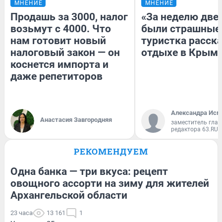
МНЕНИЕ
МНЕНИЕ
Продашь за 3000, налог
«За неделю две
возьмут с 4000. Что
были страшные
нам готовит новый
туристка расска
налоговый закон — он
отдыхе в Крым
коснется импорта и
даже репетиторов
Александра Исм
Анастасия Завгородняя
заместитель глав
редактора 63.RU
РЕКОМЕНДУЕМ
Одна банка — три вкуса: рецепт
овощного ассорти на зиму для жителей
Архангельской области
23 часа
13 161
1