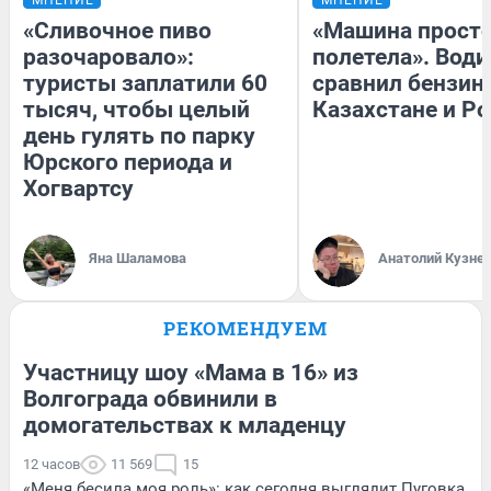
«Сливочное пиво
«Машина прост
разочаровало»:
полетела». Води
туристы заплатили 60
сравнил бензин
тысяч, чтобы целый
Казахстане и Р
день гулять по парку
Юрского периода и
Хогвартсу
Яна Шаламова
Анатолий Кузне
РЕКОМЕНДУЕМ
Участницу шоу «Мама в 16» из
Волгограда обвинили в
домогательствах к младенцу
12 часов
11 569
15
«Меня бесила моя роль»: как сегодня выглядит Пуговка