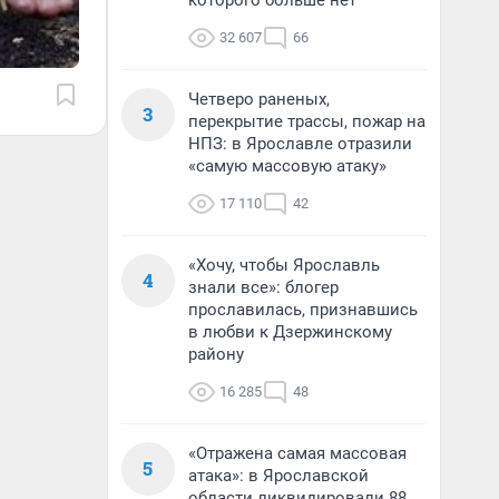
которого больше нет
32 607
66
Четверо раненых,
3
перекрытие трассы, пожар на
НПЗ: в Ярославле отразили
«самую массовую атаку»
17 110
42
«Хочу, чтобы Ярославль
4
знали все»: блогер
прославилась, признавшись
в любви к Дзержинскому
району
16 285
48
«Отражена самая массовая
5
атака»: в Ярославской
области ликвидировали 88