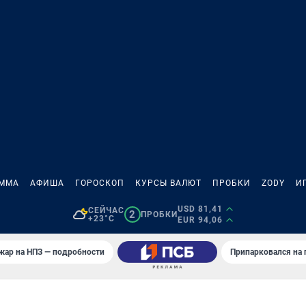
АММА
АФИША
ГОРОСКОП
КУРСЫ ВАЛЮТ
ПРОБКИ
ZODY
И
USD 81,41
СЕЙЧАС
2
ПРОБКИ
+23°C
EUR 94,06
жар на НПЗ — подробности
Припарковался на 