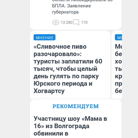
БПЛА. Заявление
губернатора
13 280
110
МНЕНИЕ
МНЕНИЕ
«Сливочное пиво
Мой ба
разочаровало»:
береже
туристы заплатили 60
хотела 
тысяч, чтобы целый
тысяч,
день гулять по парку
кредит,
Юрского периода и
приеха
Хогвартсу
безопа
РЕКОМЕНДУЕМ
Кс
Яна Шаламова
Ав
Участницу шоу «Мама в
16» из Волгограда
обвинили в