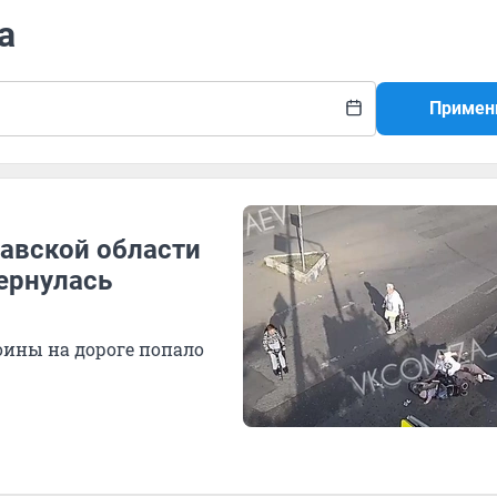
а
Примен
лавской области
ернулась
ины на дороге попало