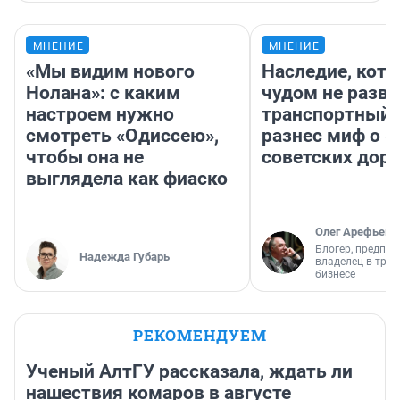
МНЕНИЕ
МНЕНИЕ
«Мы видим нового
Наследие, кото
Нолана»: с каким
чудом не разва
настроем нужно
транспортный 
смотреть «Одиссею»,
разнес миф о 
чтобы она не
советских доро
выглядела как фиаско
Олег Арефьев
Блогер, предпри
Надежда Губарь
владелец в тра
бизнесе
РЕКОМЕНДУЕМ
Ученый АлтГУ рассказала, ждать ли
нашествия комаров в августе