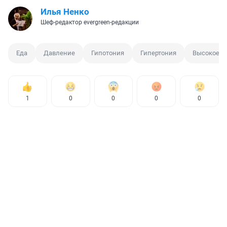
Илья Ненко
Шеф-редактор evergreen-редакции
Еда
Давление
Гипотония
Гипертония
Высокое д
1
0
0
0
0