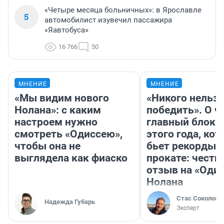
«Четыре месяца больничных»: в Ярославле
5
автомобилист изувечил пассажира
«Яавтобуса»
16 766
50
МНЕНИЕ
МНЕНИЕ
«Мы видим нового
«Никого нельз
Нолана»: с каким
победить». О ч
настроем нужно
главный блокб
смотреть «Одиссею»,
этого года, ко
чтобы она не
бьет рекорды 
выглядела как фиаско
прокате: честн
отзыв на «Оди
Нолана
Стас Соколов
Надежда Губарь
Эксперт