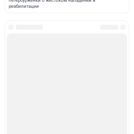
петербурженки о жестоком нападении и
реабилитации