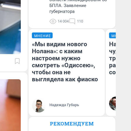
БПЛА. Заявление
губернатора
14 004
110
МНЕНИЕ
МНЕНИЕ
«Мы видим нового
Наслед
Нолана»: с каким
чудом 
настроем нужно
трансп
смотреть «Одиссею»,
разнес
чтобы она не
советс
выглядела как фиаско
Ол
Бл
Надежда Губарь
вл
би
РЕКОМЕНДУЕМ