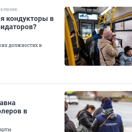
СКЛЮЗИВ
ся кондукторы в
лидаторов?
аких должностях в
авна
олеров в
карты