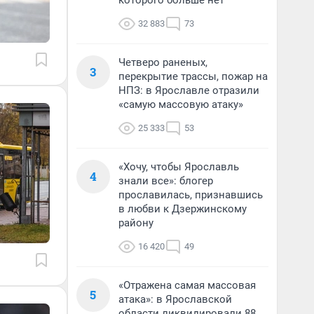
которого больше нет
32 883
73
Четверо раненых,
3
перекрытие трассы, пожар на
НПЗ: в Ярославле отразили
«самую массовую атаку»
25 333
53
«Хочу, чтобы Ярославль
4
знали все»: блогер
прославилась, признавшись
в любви к Дзержинскому
району
16 420
49
«Отражена самая массовая
5
атака»: в Ярославской
области ликвидировали 88