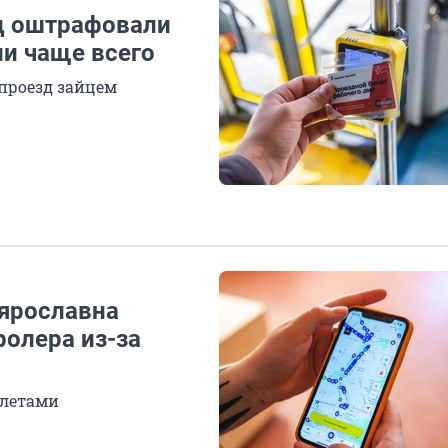
яц оштрафовали
ли чаще всего
 проезд зайцем
 ярославна
ролера из-за
илетами