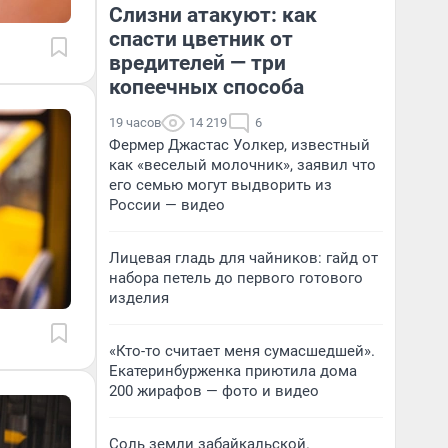
Слизни атакуют: как
спасти цветник от
вредителей — три
копеечных способа
19 часов
14 219
6
Фермер Джастас Уолкер, известный
как «веселый молочник», заявил что
его семью могут выдворить из
России — видео
Лицевая гладь для чайников: гайд от
набора петель до первого готового
изделия
«Кто-то считает меня сумасшедшей».
Екатеринбурженка приютила дома
200 жирафов — фото и видео
Соль земли забайкальской.