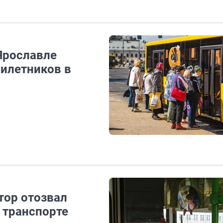
 Ярославле
билетников в
тор отозвал
 транспорте