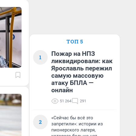
ТОП 5
Пожар на НПЗ
1
ликвидировали: как
Ярославль пережил
самую массовую
атаку БПЛА —
онлайн
51 264
291
«Сейчас бы всё это
2
запретили»: истории из
пионерского лагеря,