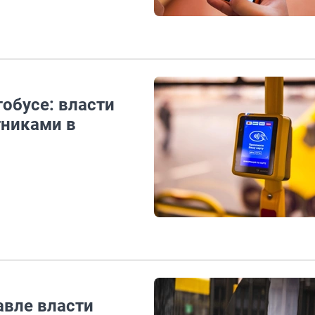
обусе: власти
тниками в
авле власти