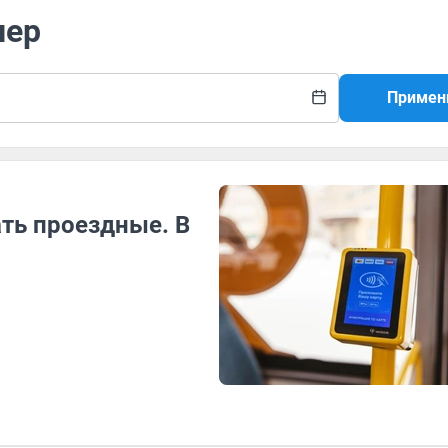
лер
Примен
ть проездные. В