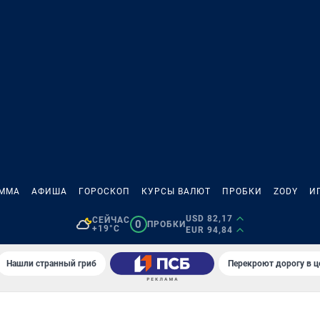
АММА
АФИША
ГОРОСКОП
КУРСЫ ВАЛЮТ
ПРОБКИ
ZODY
И
USD 82,17
СЕЙЧАС
0
ПРОБКИ
+19°C
EUR 94,84
Нашли странный гриб
Перекроют дорогу в ц