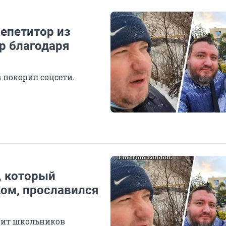
епетитор из
р благодаря
 покорил соцсети.
, который
ком, прославился
учит школьников