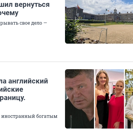
ешил вернуться
очему
рывать свое дело —
ила английский
сийские
раницу.
ся иностранный богатым