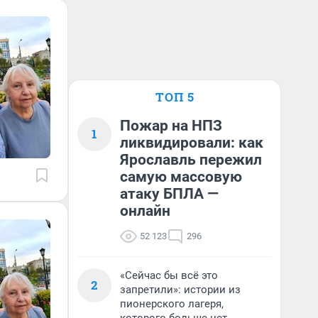
ТОП 5
Пожар на НПЗ
1
ликвидировали: как
Ярославль пережил
самую массовую
атаку БПЛА —
онлайн
52 123
296
«Сейчас бы всё это
2
запретили»: истории из
пионерского лагеря,