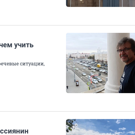
чем учить
речевые ситуации,
оссиянин