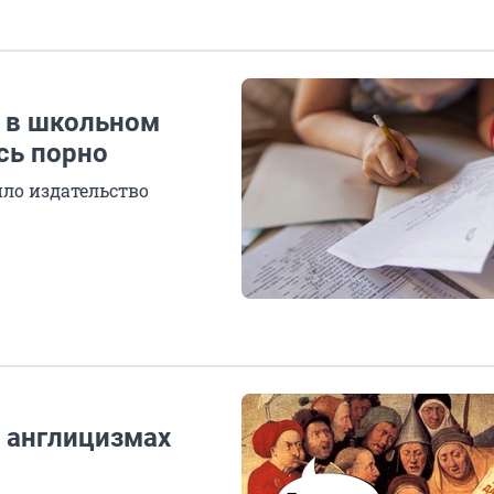
а в школьном
сь порно
ило издательство
в англицизмах