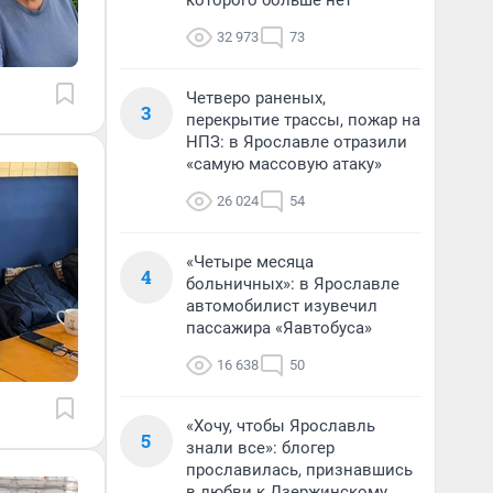
которого больше нет
32 973
73
Четверо раненых,
3
перекрытие трассы, пожар на
НПЗ: в Ярославле отразили
«самую массовую атаку»
26 024
54
«Четыре месяца
4
больничных»: в Ярославле
автомобилист изувечил
пассажира «Яавтобуса»
16 638
50
«Хочу, чтобы Ярославль
5
знали все»: блогер
прославилась, признавшись
в любви к Дзержинскому