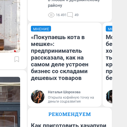
району
16 491
49
МНЕНИЕ
МНЕНИЕ
«Покупаешь кота в
Мой ба
мешке»:
береже
предприниматель
хотела 
рассказала, как на
тысяч,
самом деле устроен
кредит,
бизнес со складами
приеха
дешевых товаров
безопа
Наталья Шорохова
Кс
Открыла кофейную точку на
Ав
деньги соцразвития
РЕКОМЕНДУЕМ
Как приготовить хачапури