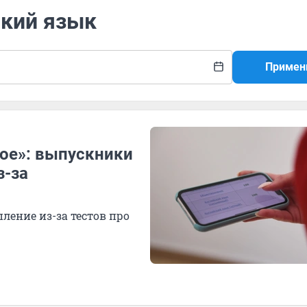
ский язык
Примен
кое»: выпускники
з-за
ение из-за тестов про