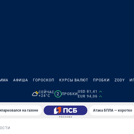
АММА
АФИША
ГОРОСКОП
КУРСЫ ВАЛЮТ
ПРОБКИ
ZODY
И
USD 81,41
СЕЙЧАС
2
ПРОБКИ
+24°C
EUR 94,06
ипарковался на газоне
Атака БПЛА — коротко
ОСТИ