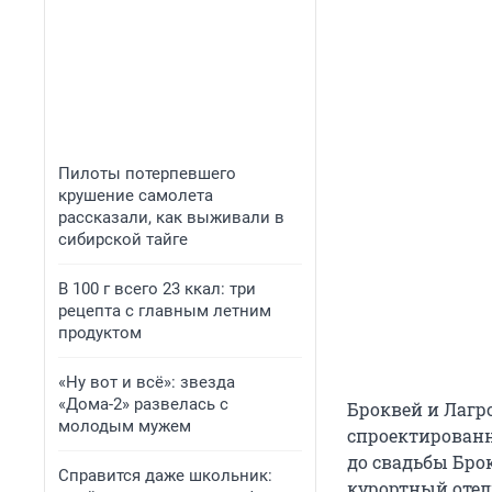
Пилоты потерпевшего
крушение самолета
рассказали, как выживали в
сибирской тайге
В 100 г всего 23 ккал: три
рецепта с главным летним
продуктом
«Ну вот и всё»: звезда
«Дома-2» развелась с
Броквей и Лагр
молодым мужем
спроектированн
до свадьбы Бро
Справится даже школьник:
курортный отель