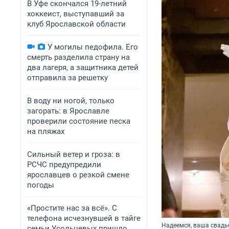
В Уфе скончался 19-летний
хоккеист, выступавший за
клуб Ярославской области
У могилы педофила. Его
смерть разделила страну на
два лагеря, а защитника детей
отправила за решетку
В воду ни ногой, только
загорать: в Ярославле
проверили состояние песка
на пляжах
Сильный ветер и гроза: в
РСЧС предупредили
ярославцев о резкой смене
погоды
«Простите нас за всё». С
телефона исчезнувшей в тайге
Надеемся, ваша свадь
семьи Усольцевых пришло