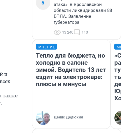
5
атака»: в Ярославской
области ликвидировали 88
БПЛА. Заявление
губернатора
13 240
110
МНЕНИЕ
МНЕНИ
Тепло для бюджета, но
«Слив
холодно в салоне
разоч
зимой. Водитель 13 лет
турис
й и
ездит на электрокаре:
тысяч
всех
плюсы и минусы
день 
Юрско
а также
Хогва
.
Денис Дедюхин