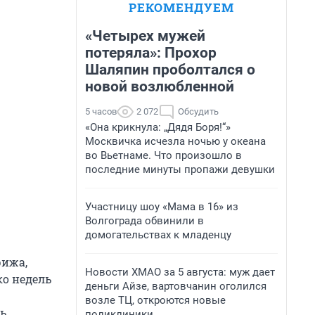
РЕКОМЕНДУЕМ
«Четырех мужей
потеряла»: Прохор
Шаляпин проболтался о
новой возлюбленной
5 часов
2 072
Обсудить
«Она крикнула: „Дядя Боря!“»
Москвичка исчезла ночью у океана
во Вьетнаме. Что произошло в
последние минуты пропажи девушки
Участницу шоу «Мама в 16» из
Волгограда обвинили в
домогательствах к младенцу
рижа,
Новости ХМАО за 5 августа: муж дает
ко недель
деньги Айзе, вартовчанин оголился
возле ТЦ, откроются новые
ь.
поликлиники