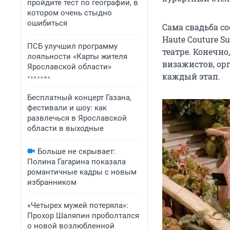
пройдите тест по географии, в
котором очень стыдно
ошибиться
Сама свадьба с
Haute Couture S
ПСБ улучшил программу
театре. Конечно
лояльности «Карты жителя
визажистов, ор
Ярославской области»
каждый этап.
Бесплатный концерт Газана,
фестивали и шоу: как
развлечься в Ярославской
области в выходные
Больше не скрывает:
Полина Гагарина показала
романтичные кадры с новым
избранником
«Четырех мужей потеряла»:
Прохор Шаляпин проболтался
о новой возлюбленной