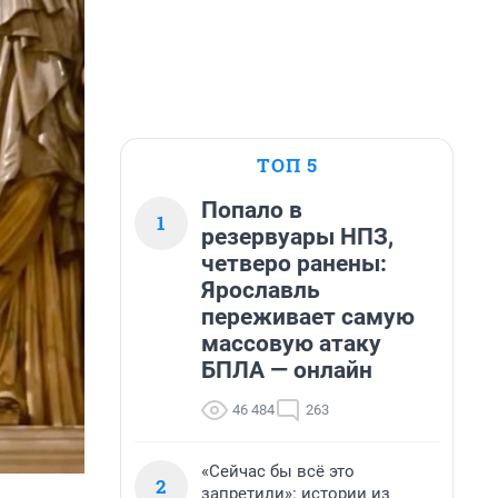
ТОП 5
Попало в
1
резервуары НПЗ,
четверо ранены:
Ярославль
переживает самую
массовую атаку
БПЛА — онлайн
46 484
263
«Сейчас бы всё это
2
запретили»: истории из