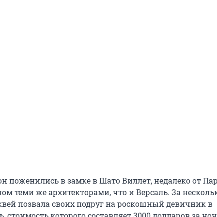
он поженились в замке в Шато Виллет, недалеко от Па
ом теми же архитекторами, что и Версаль. За несколь
квей позвала своих подруг на роскошный девичник в
, стоимость которого составляет 3000 долларов за ноч