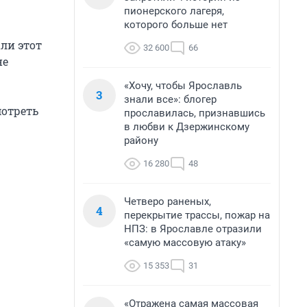
пионерского лагеря,
которого больше нет
ли этот
32 600
66
не
«Хочу, чтобы Ярославль
3
знали все»: блогер
мотреть
прославилась, признавшись
в любви к Дзержинскому
району
16 280
48
Четверо раненых,
4
перекрытие трассы, пожар на
НПЗ: в Ярославле отразили
«самую массовую атаку»
15 353
31
«Отражена самая массовая