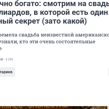
чно богато: смотрим на свад
лиардов, в которой есть один
ый секрет (зато какой)
ремела свадьба неизвестной американск
знали, кто эти очень состоятельные
е
4 290
тариев