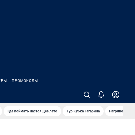
ГРЫ
ПРОМОКОДЫ
Где поймать настоящее лето
Тур Кубка Гагарина
Нагрянет гроза