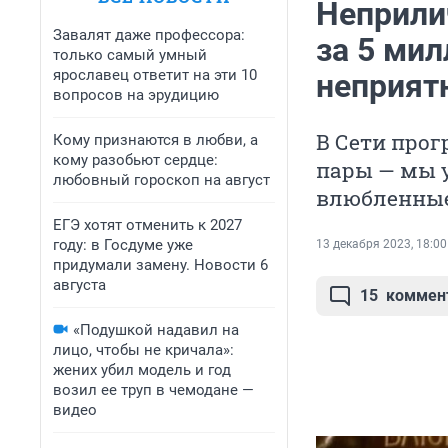
Неприли
Завалят даже профессора:
за 5 мил
только самый умный
ярославец ответит на эти 10
неприятн
вопросов на эрудицию
В Сети прог
Кому признаются в любви, а
кому разобьют сердце:
пары — мы у
любовный гороскоп на август
влюбленны
ЕГЭ хотят отменить к 2027
году: в Госдуме уже
13 декабря 2023, 18:00
придумали замену. Новости 6
августа
15
коммен
«Подушкой надавил на
лицо, чтобы не кричала»:
жених убил модель и год
возил ее труп в чемодане —
видео