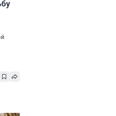
ьбу
ой