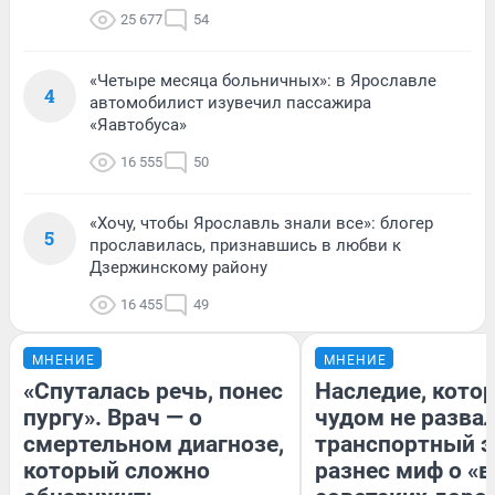
25 677
54
«Четыре месяца больничных»: в Ярославле
4
автомобилист изувечил пассажира
«Яавтобуса»
16 555
50
«Хочу, чтобы Ярославль знали все»: блогер
5
прославилась, признавшись в любви к
Дзержинскому району
16 455
49
МНЕНИЕ
МНЕНИЕ
«Спуталась речь, понес
Наследие, кото
пургу». Врач — о
чудом не разва
смертельном диагнозе,
транспортный э
который сложно
разнес миф о «