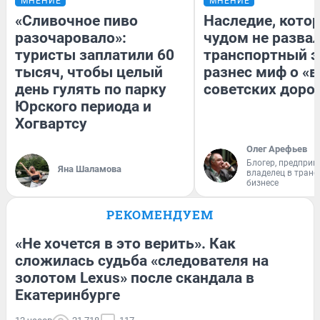
МНЕНИЕ
МНЕНИЕ
«Сливочное пиво
Наследие, кото
разочаровало»:
чудом не разва
туристы заплатили 60
транспортный э
тысяч, чтобы целый
разнес миф о «
день гулять по парку
советских доро
Юрского периода и
Хогвартсу
Олег Арефьев
Блогер, предприн
Яна Шаламова
владелец в тран
бизнесе
РЕКОМЕНДУЕМ
«Не хочется в это верить». Как
сложилась судьба «следователя на
золотом Lexus» после скандала в
Екатеринбурге