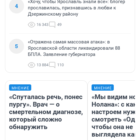
«Хочу, чтобы Ярославль знали все»: блогер
4
прославилась, признавшись в любви к
Дзержинскому району
16 343
49
«Отражена самая массовая атака»: в
5
Ярославской области ликвидировали 88
БПЛА. Заявление губернатора
13 884
110
МНЕНИЕ
МНЕНИЕ
«Спуталась речь, понес
«Мы видим нов
пургу». Врач — о
Нолана»: с как
смертельном диагнозе,
настроем нужн
который сложно
смотреть «Оди
обнаружить
чтобы она не
выглядела как