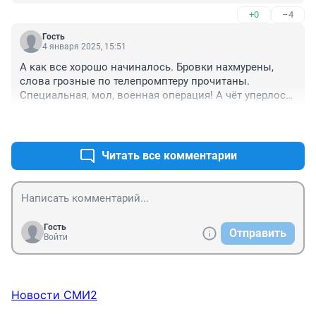
когда мы сие сделаем? А ведь сделай мы это два 
+0
–4
года назад, уже жили бы в мире и спокойствии. И 
НАТО отползло бы от наших границ.
Гость
4 января 2025, 15:51
А как все хорошо начиналось. Бровки нахмурены, 
слова грозные по телепромптеру прочитаны. 
Специальная, мол, военная операция! А чёт уперлось 
все. Три года уже. Не думали, не ожидали? А не надо 
+4
–1
было и начинать. Безнадежное дело.
Читать все комментарии
Гость
Отправить
Войти
Новости СМИ2