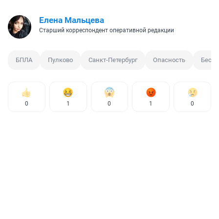
Елена Мальцева
Старший корреспондент оперативной редакции
БПЛА
Пулково
Санкт-Петербург
Опасность
Бесп
0
1
0
1
0