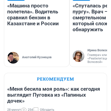
«Машина просто
«Спуталась реч
полетела». Водитель
пургу». Врач — 
сравнил бензин в
смертельном д
Казахстане и России
который слож
обнаружить
Ирина Волкова
Главврач клини
Анатолий Кузнецов
«Реабилитация 
Волковой»
РЕКОМЕНДУЕМ
«Меня бесила моя роль»: как сегодня
выглядит Пуговка из «Папиных
дочек»
28 минут
254
Обсудить