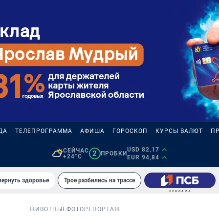
ДА
ТЕЛЕПРОГРАММА
АФИША
ГОРОСКОП
КУРСЫ ВАЛЮТ
П
USD 82,17
СЕЙЧАС
2
ПРОБКИ
+24°C
EUR 94,84
вернуть здоровье
Трое разбились на трассе
ЖИВОТНЫЕ
ФОТОРЕПОРТАЖ