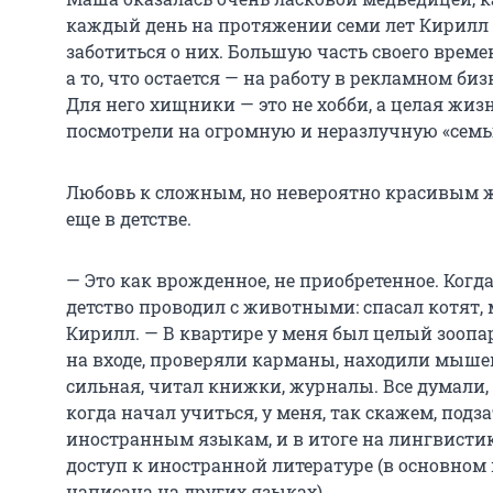
каждый день на протяжении семи лет Кирилл 
заботиться о них. Большую часть своего времен
а то, что остается — на работу в рекламном би
Для него хищники — это не хобби, а целая жизн
посмотрели на огромную и неразлучную «семь
Любовь к сложным, но невероятно красивым
еще в детстве.
— Это как врожденное, не приобретенное. Когда
детство проводил с животными: спасал котят, 
Кирилл. — В квартире у меня был целый зоопа
на входе, проверяли карманы, находили мыше
сильная, читал книжки, журналы. Все думали, 
когда начал учиться, у меня, так скажем, подз
иностранным языкам, и в итоге на лингвистик
доступ к иностранной литературе (в основно
написана на других языках).