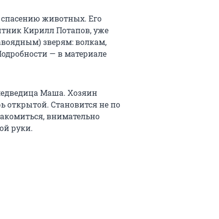
 спасению животных. Его
итник Кирилл Потапов, уже
авоядным) зверям: волкам,
Подробности — в материале
 медведица Маша. Хозяин
ь открытой. Становится не по
знакомиться, внимательно
ой руки.