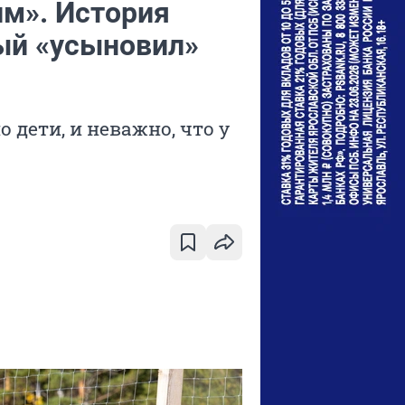
им». История
ый «усыновил»
 дети, и неважно, что у