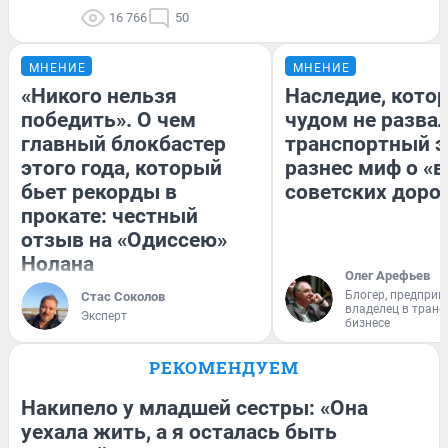
16 766
50
МНЕНИЕ
МНЕНИЕ
«Никого нельзя
Наследие, кото
победить». О чем
чудом не разва
главный блокбастер
транспортный э
этого года, который
разнес миф о «
бьет рекорды в
советских доро
прокате: честный
отзыв на «Одиссею»
Нолана
Олег Арефьев
Блогер, предприн
Стас Соколов
владелец в тран
Эксперт
бизнесе
РЕКОМЕНДУЕМ
Накипело у младшей сестры: «Она
уехала жить, а я осталась быть