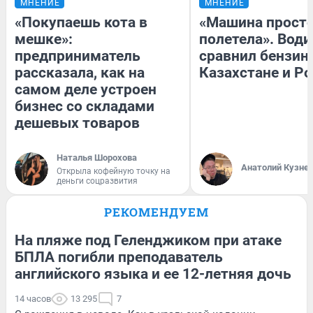
МНЕНИЕ
МНЕНИЕ
«Покупаешь кота в
«Машина прост
мешке»:
полетела». Води
предприниматель
сравнил бензин
рассказала, как на
Казахстане и Р
самом деле устроен
бизнес со складами
дешевых товаров
Наталья Шорохова
Анатолий Кузне
Открыла кофейную точку на
деньги соцразвития
РЕКОМЕНДУЕМ
На пляже под Геленджиком при атаке
БПЛА погибли преподаватель
английского языка и ее 12-летняя дочь
14 часов
13 295
7