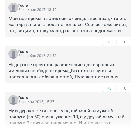
Гость
24 января 2017, 13:45
Мой все время на этих сайтах сидел, все врал, что это 
же виртуально ... пока не попался. Сейчас тоже сидит, 
но , видимо, толку мало, раз звонить продолжает и 
вернуться просит. Это диагноз. Люди не меняются.
+0
–0
Гость
24 ноября 2016, 21:53
Недорогое приятное развлечение для взрослых 
имеющих свободное время,,,Бегство от рутины 
повседневных обязанностей,,,Путешествие из дня 
сурка на некоторое время без особых усилий в виде 
+0
–0
уборки квартиры,приведения себя в опрятный вид и 
выхода из комфортного дома,,, Гормональный взрыв 
Гость
от комплимента,,,Просто поговорить если дошло до 
3 ноября 2016, 15:37
скайпа,, Посмотреть как в кондитерской на профили-
Ну и дураки же вы все - у одной моей замужней 
пирожные,,, Шанс один из тысячи устроить свое 
подруги (за 50) связь уже лет 10, а у другой замужней 
счастье,, Школа границ безопасности и 
подруги 3 связи одновременно. И интернет тут 
желания,,Любопытный опыт.. Неограниченные 
вообще ни при чем. По опыту - вся наша страна - 
возможности для общения в любом городе, на любом 
+0
–1
публичный дом - и юга, и садовые товарищества, а 