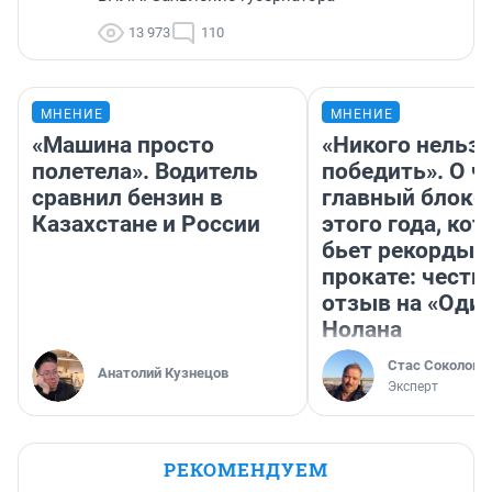
13 973
110
МНЕНИЕ
МНЕНИЕ
«Машина просто
«Никого нельз
полетела». Водитель
победить». О ч
сравнил бензин в
главный блокб
Казахстане и России
этого года, ко
бьет рекорды 
прокате: честн
отзыв на «Оди
Нолана
Стас Соколов
Анатолий Кузнецов
Эксперт
РЕКОМЕНДУЕМ