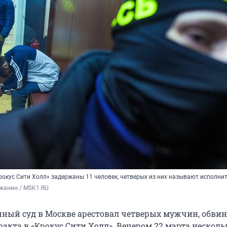
Крокус Сити Холл» задержаны 11 человек, четверых из них называют исполни
жанин / MSK1.RU
нный суд в Москве арестовал четверых мужчин, обви
акта в «Крокус Сити Холл». Вечером 22 марта несколь