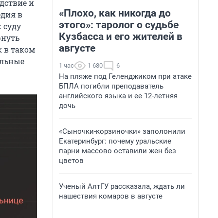
дствие и
«Плохо, как никогда до
едия в
этого»: таролог о судьбе
 суду
Кузбасса и его жителей в
рнуть
августе
к в таком
альные
1 час
1 680
6
На пляже под Геленджиком при атаке
БПЛА погибли преподаватель
английского языка и ее 12-летняя
дочь
«Сыночки-корзиночки» заполонили
Екатеринбург: почему уральские
парни массово оставили жен без
цветов
Ученый АлтГУ рассказала, ждать ли
нашествия комаров в августе