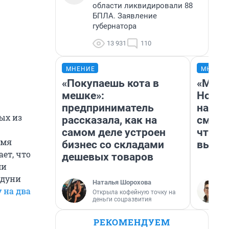
области ликвидировали 88
БПЛА. Заявление
губернатора
13 931
110
МНЕНИЕ
МНЕНИ
«Покупаешь кота в
«Мы в
мешке»:
Нолан
предприниматель
настр
ых из
рассказала, как на
смотр
самом деле устроен
чтобы
емя
бизнес со складами
выгля
ет, что
дешевых товаров
ми
идуни
Наталья Шорохова
 на два
Открыла кофейную точку на
деньги соцразвития
РЕКОМЕНДУЕМ