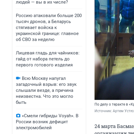
людей — вы в их числе?
Россию атаковали больше 200
тысяч дронов, а Беларусь
стягивает войска к
украинской границе: главное
об СВО за неделю
Лицевая гладь для чайников:
гайд от набора петель до
первого готового изделия
Всю Москву напугал
загадочный взрыв: его звук
слышали везде, а причина
неизвестна. Что это могло
быть
По делу о теракте в «
Источник: 
Артем Устю
«Смели гибриды Voyah». В
России возник дефицит
24 марта Басма
электромобилей
организации тер