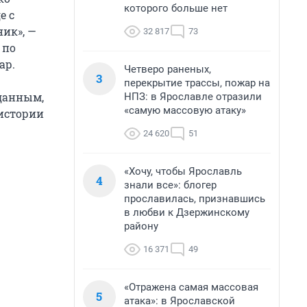
которого больше нет
е с
ик», —
32 817
73
 по
ар.
Четверо раненых,
3
перекрытие трассы, пожар на
 данным,
НПЗ: в Ярославле отразили
«самую массовую атаку»
 истории
24 620
51
«Хочу, чтобы Ярославль
4
знали все»: блогер
прославилась, признавшись
в любви к Дзержинскому
району
16 371
49
«Отражена самая массовая
5
атака»: в Ярославской