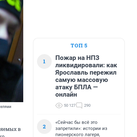
ТОП 5
Пожар на НПЗ
1
ликвидировали: как
Ярославль пережил
самую массовую
атаку БПЛА —
онлайн
50 127
290
телями
«Сейчас бы всё это
2
запретили»: истории из
няемых в
пионерского лагеря,
ко