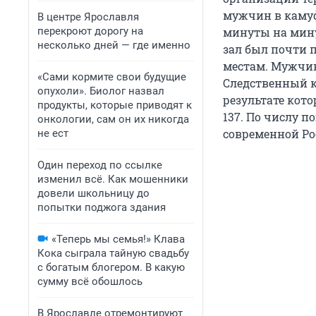
мужчин в камуф
В центре Ярославля
перекроют дорогу на
минуты на мину
несколько дней — где именно
зал был почти 
местам. Мужчин
«Сами кормите свои будущие
Следственный к
опухоли». Биолог назвал
результате кото
продукты, которые приводят к
137. По числу 
онкологии, сам он их никогда
современной Ро
не ест
Один переход по ссылке
изменил всё. Как мошенники
довели школьницу до
попытки поджога здания
«Теперь мы семья!» Клава
Кока сыграла тайную свадьбу
с богатым блогером. В какую
сумму всё обошлось
В Ярославле отремонтируют