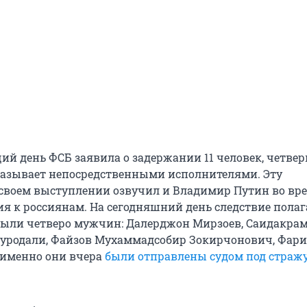
ий день ФСБ заявила о задержании 11 человек, четвер
называет непосредственными исполнителями. Эту
воем выступлении озвучил и Владимир Путин во вр
я к россиянам. На сегодняшний день следствие полага
ыли четверо мужчин: Далерджон Мирзоев, Саидакра
уродали, Файзов Мухаммадсобир Зокирчонович, Фар
 именно они вчера
были отправлены судом под стражу