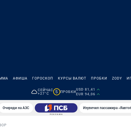
АММА
АФИША
ГОРОСКОП
КУРСЫ ВАЛЮТ
ПРОБКИ
ZODY
И
USD 81,41
СЕЙЧАС
5
ПРОБКИ
+27°C
EUR 94,06
Очереди на АЗС
Изувечил пассажира «Яавто
ЗОР