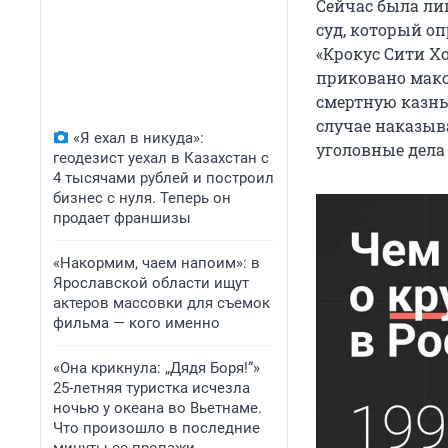
Сейчас была ли
суд, который оп
«Крокус Сити Хо
приковано макс
смертную казнь,
случае наказыв
«Я ехал в никуда»:
уголовные дела
геодезист уехал в Казахстан с
4 тысячами рублей и построил
бизнес с нуля. Теперь он
продает франшизы
«Накормим, чаем напоим»: в
Ярославской области ищут
актеров массовки для съемок
фильма — кого именно
«Она крикнула: „Дядя Боря!“»
25-летняя туристка исчезла
ночью у океана во Вьетнаме.
Что произошло в последние