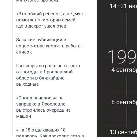
минуты ее пропажи
«Это общий ребенок, а не „муж
помогает“»: истории семей,
где в декрет ушел отец
За какие публикации в
соцсетях вас уволят с работы:
список
Пик жары и гроза: чего ждать
от погоды в Ярославской
области в ближайшие
выходные
«Снова началось»: на
заправке в Ярославле
выстроилась очередь из
машин
«На 18 отдыхающих 18
поваров». Как проходит лето в