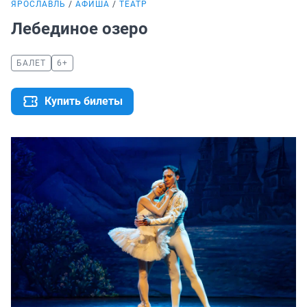
ЯРОСЛАВЛЬ
АФИША
ТЕАТР
Лебединое озеро
БАЛЕТ
6+
Купить билеты