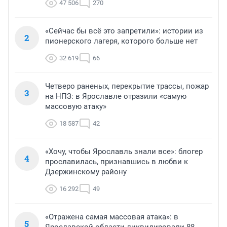
47 506
270
«Сейчас бы всё это запретили»: истории из
2
пионерского лагеря, которого больше нет
32 619
66
Четверо раненых, перекрытие трассы, пожар
3
на НПЗ: в Ярославле отразили «самую
массовую атаку»
18 587
42
«Хочу, чтобы Ярославль знали все»: блогер
4
прославилась, признавшись в любви к
Дзержинскому району
16 292
49
«Отражена самая массовая атака»: в
5
Ярославской области ликвидировали 88