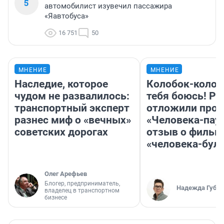
5
автомобилист изувечил пассажира
«Яавтобуса»
16 751
50
МНЕНИЕ
МНЕНИЕ
Наследие, которое
Колобок-колобо
чудом не развалилось:
тебя боюсь! Ра
транспортный эксперт
отложили прок
разнес миф о «вечных»
«Человека-пау
советских дорогах
отзыв о фильм
«человека-бул
Олег Арефьев
Блогер, предприниматель,
Надежда Губар
владелец в транспортном
бизнесе