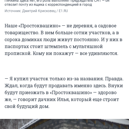
Печкина здесь нет, его роль выполняет председатель СНТ — он
отвозит почту из ящика с корреспонденцией в город
Источник: 
Дмитрий Крисковец / E1.RU 
Наше «Простоквашино» — не деревня, а садовое
товарищество. В нем больше сотни участков, а в
сорока домиках люди живут постоянно. И у них в
паспортах стоит штемпель с мультяшной
пропиской. Кому ни покажут — все удивляются.
— Я купил участок только из-за названия. Правда.
Ждал, когда будут продавать именно здесь. Внуки
будут приезжать в «Простоквашино» — здорово
же, — говорит дачник Илья, который еще строит
свой будущий дом.