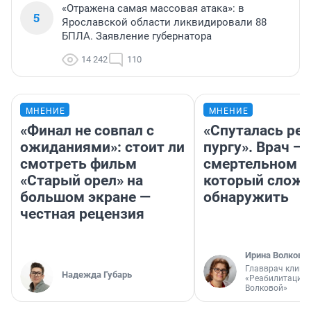
«Отражена самая массовая атака»: в
5
Ярославской области ликвидировали 88
БПЛА. Заявление губернатора
14 242
110
МНЕНИЕ
МНЕНИЕ
«Финал не совпал с
«Спуталась реч
ожиданиями»: стоит ли
пургу». Врач — 
смотреть фильм
смертельном д
«Старый орел» на
который слож
большом экране —
обнаружить
честная рецензия
Ирина Волкова
Главврач клини
Надежда Губарь
«Реабилитация 
Волковой»