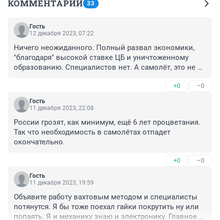
КОММЕНТАРИИ
33
Гость
12 декабря 2023, 07:22
Ничего неожиданного. Полный развал экономики, 
"благодаря" высокой ставке ЦБ и уничтоженному 
образованию. Специалистов нет. А самолёт, это не 
велосипед. И кто же довёл страну за 20 лет до 
+0
–0
такого?
Гость
11 декабря 2023, 22:08
России грозят, как минимум, ещё 6 лет процветания. 
Так что необходимость в самолётах отпадет 
окончательно.
+0
–0
Гость
11 декабря 2023, 19:59
Объявите работу вахтовым методом и специалисты 
потянутся. Я бы тоже поехал гайки покрутить ну или 
попаять. Я и механику знаю и электронику. Главное 