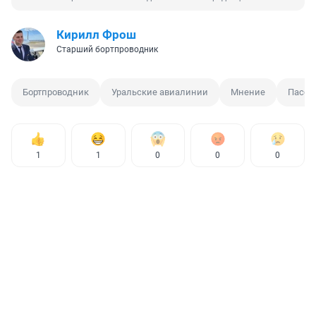
Кирилл Фрош
Старший бортпроводник
Бортпроводник
Уральские авиалинии
Мнение
Пасса
1
1
0
0
0