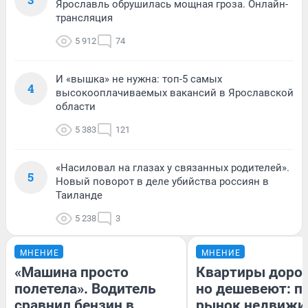
Ярославль обрушилась мощная гроза. Онлайн-
трансляция
5 912
74
И «вышка» не нужна: топ-5 самых
4
высокооплачиваемых вакансий в Ярославской
области
5 383
121
«Насиловал на глазах у связанных родителей».
5
Новый поворот в деле убийства россиян в
Таиланде
5 238
3
МНЕНИЕ
МНЕНИЕ
«Машина просто
Квартиры доро
полетела». Водитель
но дешевеют: п
сравнил бензин в
рынок недвижи