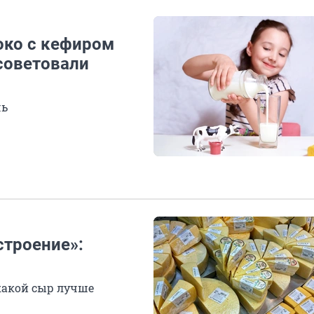
око с кефиром
 советовали
чь
строение»:
 какой сыр лучше