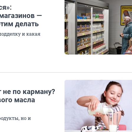
ся»:
магазинов —
этим делать
подделку и какая
 не по карману?
ого масла
родукты, но и