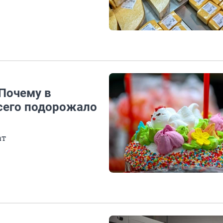
 Почему в
сего подорожало
ат