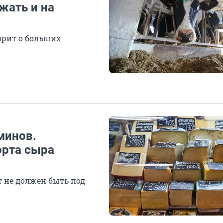
жать и на
орит о больших
минов.
орта сыра
т не должен быть под