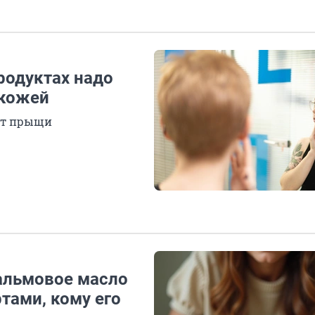
продуктах надо
 кожей
ют прыщи
пальмовое масло
тами, кому его