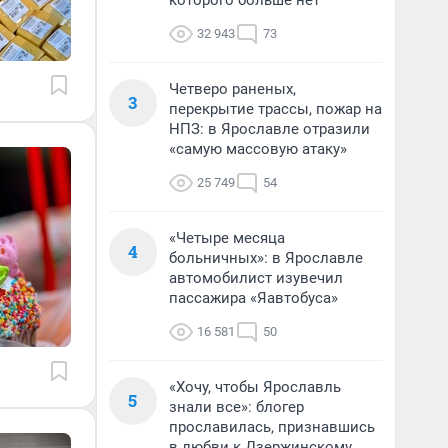
которого больше нет
32 943
73
Четверо раненых,
3
перекрытие трассы, пожар на
НПЗ: в Ярославле отразили
«самую массовую атаку»
25 749
54
«Четыре месяца
4
больничных»: в Ярославле
автомобилист изувечил
пассажира «Яавтобуса»
16 581
50
«Хочу, чтобы Ярославль
5
знали все»: блогер
прославилась, признавшись
в любви к Дзержинскому