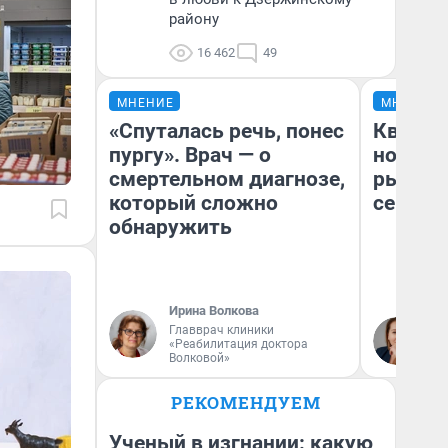
району
16 462
49
МНЕНИЕ
МНЕНИЕ
«Спуталась речь, понес
Кварти
пургу». Врач — о
но деш
смертельном диагнозе,
рынок 
который сложно
сейчас
обнаружить
Ирина Волкова
Ек
Главврач клиники
«Реабилитация доктора
ди
Волковой»
не
РЕКОМЕНДУЕМ
Ученый в изгнании: какую