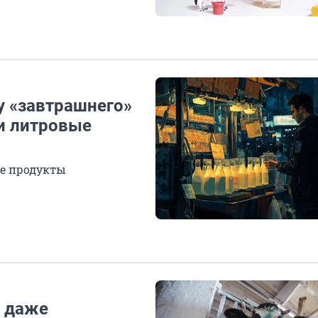
у «завтрашнего»
ли литровые
е продукты
у даже