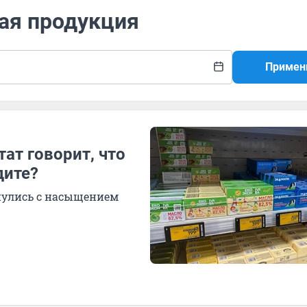
ная продукция
Примен
ат говорит, что
дите?
нулись с насыщением