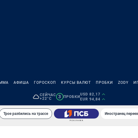
АММА
АФИША
ГОРОСКОП
КУРСЫ ВАЛЮТ
ПРОБКИ
ZODY
И
USD 82,17
СЕЙЧАС
3
ПРОБКИ
+22°C
EUR 94,84
Трое разбились на трассе
Иностранец переех