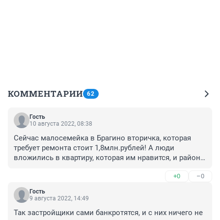
КОММЕНТАРИИ
62
Гость
10 августа 2022, 08:38
Сейчас малосемейка в Брагино вторичка, которая 
требует ремонта стоит 1,8млн.рублей! А люди 
вложились в квартиру, которая им нравится, и район 
устраивает, и дом красивый. Ещё два года назад, 
+0
–0
были одни цены, сейчас на самом деле в два раза 
цены повысились на жильё!
Гость
9 августа 2022, 14:49
Так застройщики сами банкротятся, и с них ничего не 