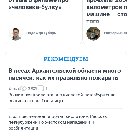
отзыв о фильме про
проехали 2000
«человека-булку»
километров по 
машине — стои
того
Надежда Губарь
Екатерина Лит
РЕКОМЕНДУЕМ
В лесах Архангельской области много
лисичек: как их правильно пожарить
2 часа
3 029
1
Выжившая после атаки с кислотой петербурженка
выписалась из больницы
«Год преследовал и облил кислотой». Рассказ
петербурженки о жестоком нападении и
реабилитации