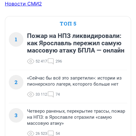
невозможно в них находиться... 

Новости СМИ2
Так называемое газовое отопление - пристройка, где 
довольно большое пятно с практически 
растворяющимся кирпичом....
ТОП 5
Пожар на НПЗ ликвидировали:
1
как Ярославль пережил самую
массовую атаку БПЛА — онлайн
52 417
296
«Сейчас бы всё это запретили»: истории из
2
пионерского лагеря, которого больше нет
33 112
74
Четверо раненых, перекрытие трассы, пожар
3
на НПЗ: в Ярославле отразили «самую
массовую атаку»
26 523
54