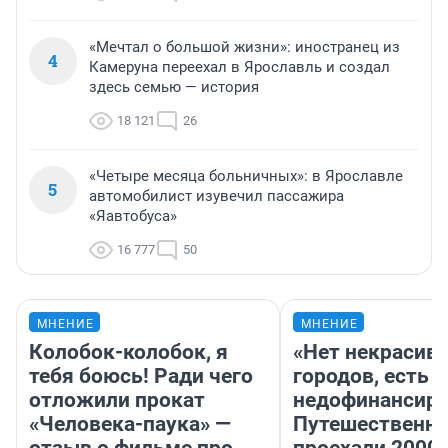
«Мечтал о большой жизни»: иностранец из
4
Камеруна переехал в Ярославль и создал
здесь семью — история
18 121
26
«Четыре месяца больничных»: в Ярославле
5
автомобилист изувечил пассажира
«Яавтобуса»
16 777
50
МНЕНИЕ
МНЕНИЕ
Колобок-колобок, я
«Нет некрасив
тебя боюсь! Ради чего
городов, есть
отложили прокат
недофинансиро
«Человека-паука» —
Путешественн