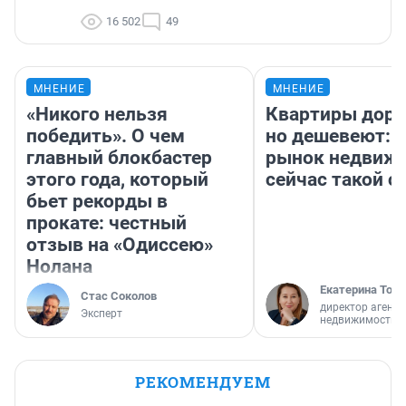
16 502
49
МНЕНИЕ
МНЕНИЕ
«Никого нельзя
Квартиры дор
победить». О чем
но дешевеют: 
главный блокбастер
рынок недвиж
этого года, который
сейчас такой 
бьет рекорды в
прокате: честный
отзыв на «Одиссею»
Нолана
Екатерина Торо
Стас Соколов
директор агентс
Эксперт
недвижимости
РЕКОМЕНДУЕМ