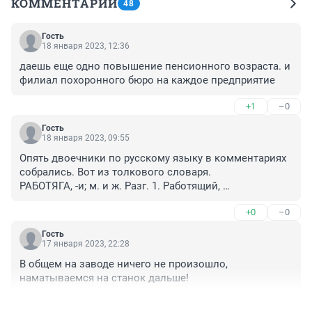
КОММЕНТАРИИ
48
Гость
18 января 2023, 12:36
даешь еще одно повышение пенсионного возраста. и 
филиал похоронного бюро на каждое предприятие
+1
–0
Гость
18 января 2023, 09:55
Опять двоечники по русскому языку в комментариях 
собрались. Вот из толкового словаря.

РАБОТЯГА, -и; м. и ж. Разг. 1. Работящий, 
трудолюбивый человек (употр. обычно как похвала). 
+0
–0
Всю жизнь был настоящим работягой. 2. Рабочий 
человек, простой труженик. Он простой работяга.
Гость
17 января 2023, 22:28
В общем на заводе ничего не произошло, 
наматываемся на станок дальше!
+1
–0