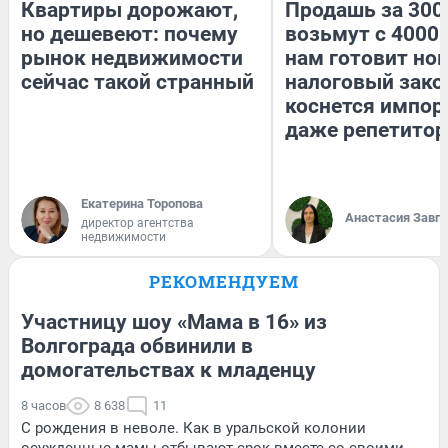
Квартиры дорожают,
Продашь за 3000
но дешевеют: почему
возьмут с 4000.
рынок недвижимости
нам готовит но
сейчас такой странный
налоговый зако
коснется импор
даже репетитор
Екатерина Торопова
Анастасия Завг
директор агентства
недвижимости
РЕКОМЕНДУЕМ
Участницу шоу «Мама в 16» из
Волгограда обвинили в
домогательствах к младенцу
8 часов
8 638
11
С рождения в неволе. Как в уральской колонии