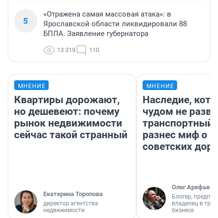
«Отражена самая массовая атака»: в
5
Ярославской области ликвидировали 88
БПЛА. Заявление губернатора
13 319
110
МНЕНИЕ
МНЕНИЕ
Квартиры дорожают,
Наследие, кото
но дешевеют: почему
чудом не разва
рынок недвижимости
транспортный 
сейчас такой странный
разнес миф о 
советских доро
Олег Арефьев
Екатерина Торопова
Блогер, предпри
директор агентства
владелец в тра
недвижимости
бизнесе