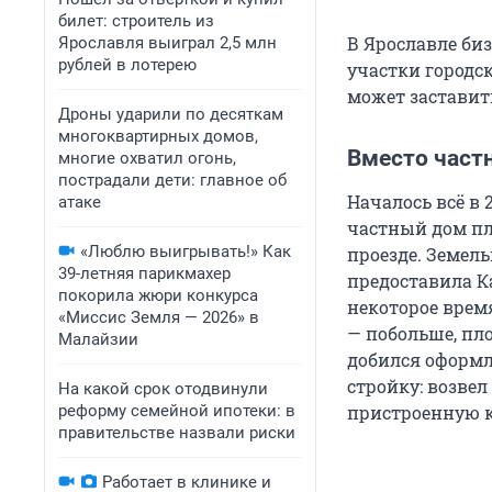
билет: строитель из
В Ярославле би
Ярославля выиграл 2,5 млн
рублей в лотерею
участки городск
может заставит
Дроны ударили по десяткам
многоквартирных домов,
Вместо част
многие охватил огонь,
пострадали дети: главное об
Началось всё в
атаке
частный дом пл
«Люблю выигрывать!» Как
проезде. Земел
39-летняя парикмахер
предоставила Ка
покорила жюри конкурса
некоторое врем
«Миссис Земля — 2026» в
— побольше, пло
Малайзии
добился оформл
стройку: возве
На какой срок отодвинули
реформу семейной ипотеки: в
пристроенную 
правительстве назвали риски
Работает в клинике и