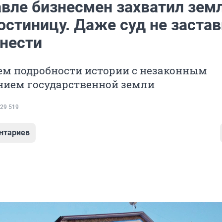
авле бизнесмен захватил зем
остиницу. Даже суд не заста
снести
ем подробности истории с незаконным
нием государственной земли
29 519
нтариев