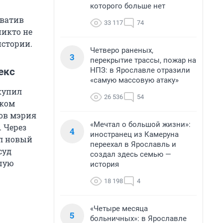
которого больше нет
хватив
33 117
74
никто не
истории.
Четверо раненых,
3
перекрытие трассы, пожар на
НПЗ: в Ярославле отразили
екс
«самую массовую атаку»
купил
26 536
54
ском
ов мэрия
«Мечтал о большой жизни»:
. Через
4
иностранец из Камеруна
ил новый
переехал в Ярославль и
суд
создал здесь семью —
ьшую
история
18 198
4
«Четыре месяца
5
больничных»: в Ярославле