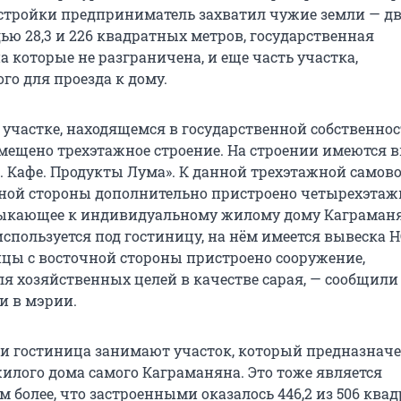
остройки предприниматель захватил чужие земли — д
ью 28,3 и 226 квадратных метров, государственная
а которые не разграничена, и еще часть участка,
го для проезда к дому.
 участке, находящемся в государственной собственнос
мещено трехэтажное строение. На строении имеются в
н. Кафе. Продукты Лума». К данной трехэтажной самов
ной стороны дополнительно пристроено четырехэтаж
мыкающее к индивидуальному жилому дому Каграманя
спользуется под гостиницу, на нём имеется вывеска Н
цы с восточной стороны пристроено сооружение,
ля хозяйственных целей в качестве сарая, — сообщили
и в мэрии.
 и гостиница занимают участок, который предназначе
илого дома самого Каграманяна. Это тоже является
 более, что застроенными оказалось 446,2 из 506 ква