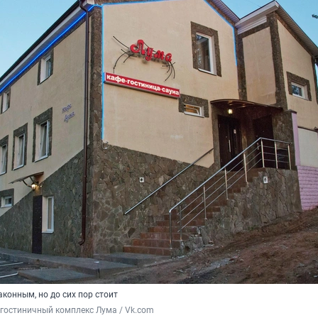
конным, но до сих пор стоит
гостиничный комплекс Лума / Vk.com