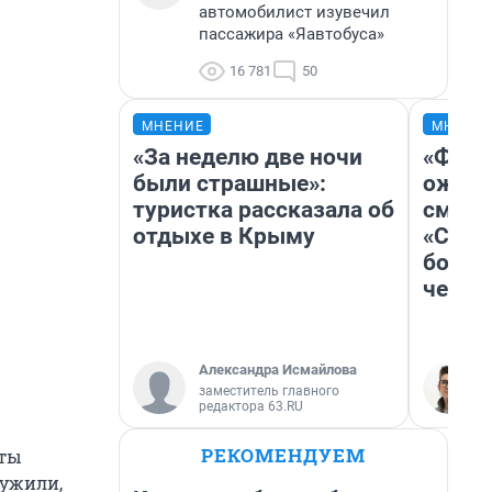
автомобилист изувечил
пассажира «Яавтобуса»
16 781
50
МНЕНИЕ
МНЕНИ
«За неделю две ночи
«Фина
были страшные»:
ожида
туристка рассказала об
смотр
отдыхе в Крыму
«Стар
больш
честн
Александра Исмайлова
заместитель главного
редактора 63.RU
РЕКОМЕНДУЕМ
сты
ружили,