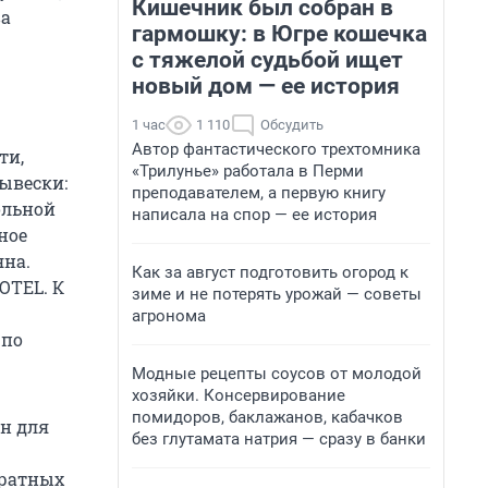
Кишечник был собран в
ва
гармошку: в Югре кошечка
с тяжелой судьбой ищет
новый дом — ее история
1 час
1 110
Обсудить
Автор фантастического трехтомника
ти,
«Трилунье» работала в Перми
ывески:
преподавателем, а первую книгу
ольной
написала на спор — ее история
ное
на.
Как за август подготовить огород к
ОТЕL. К
зиме и не потерять урожай — советы
агронома
 по
Модные рецепты соусов от молодой
хозяйки. Консервирование
помидоров, баклажанов, кабачков
н для
без глутамата натрия — сразу в банки
дратных