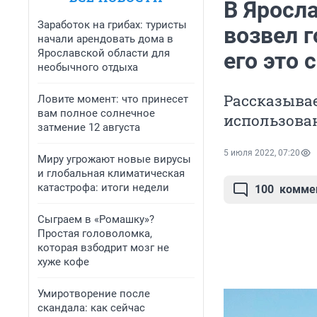
В Яросл
Заработок на грибах: туристы
возвел г
начали арендовать дома в
Ярославской области для
его это 
необычного отдыха
Рассказыва
Ловите момент: что принесет
вам полное солнечное
использова
затмение 12 августа
5 июля 2022, 07:20
Миру угрожают новые вирусы
и глобальная климатическая
катастрофа: итоги недели
100
комме
Сыграем в «Ромашку»?
Простая головоломка,
которая взбодрит мозг не
хуже кофе
Умиротворение после
скандала: как сейчас