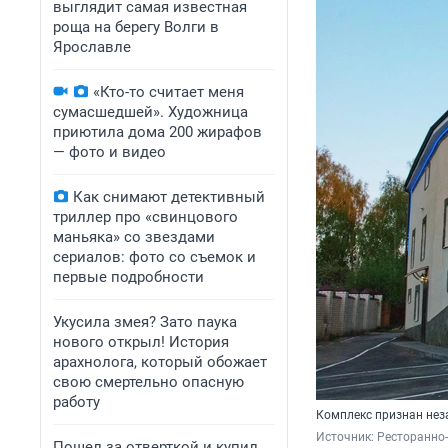
выглядит самая известная
роща на берегу Волги в
Ярославле
«Кто-то считает меня
сумасшедшей». Художница
приютила дома 200 жирафов
— фото и видео
Как снимают детективный
триллер про «свинцового
маньяка» со звездами
сериалов: фото со съемок и
первые подробности
Укусила змея? Зато паука
нового открыл! История
арахнолога, который обожает
свою смертельно опасную
работу
Комплекс признан неза
Источник: 
Ресторанно-
Пошел за отверткой и купил