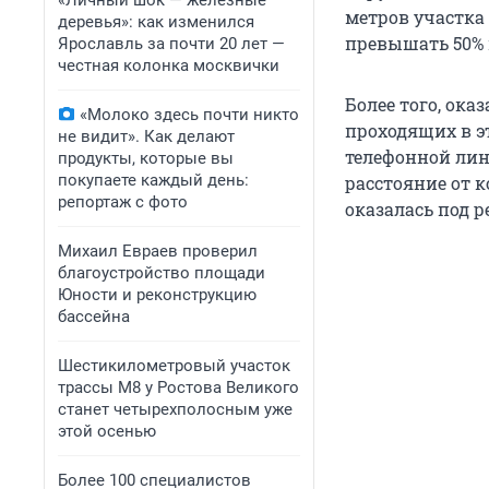
«Личный шок — железные
метров участка 
деревья»: как изменился
превышать 50%
Ярославль за почти 20 лет —
честная колонка москвички
Более того, ок
«Молоко здесь почти никто
проходящих в э
не видит». Как делают
телефонной лин
продукты, которые вы
покупаете каждый день:
расстояние от к
репортаж с фото
оказалась под р
​Михаил Евраев проверил
благоустройство площади
Юности и реконструкцию
бассейна
​Шестикилометровый участок
трассы М8 у Ростова Великого
станет четырехполосным уже
этой осенью
​Более 100 специалистов