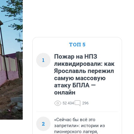
ТОП 5
Пожар на НПЗ
1
ликвидировали: как
Ярославль пережил
самую массовую
атаку БПЛА —
онлайн
52 434
296
«Сейчас бы всё это
2
запретили»: истории из
пионерского лагеря,