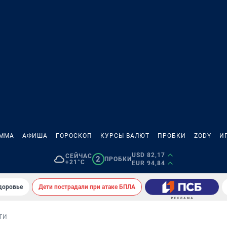
АММА
АФИША
ГОРОСКОП
КУРСЫ ВАЛЮТ
ПРОБКИ
ZODY
И
USD 82,17
СЕЙЧАС
2
ПРОБКИ
+21°C
EUR 94,84
здоровье
Дети пострадали при атаке БПЛА
ТИ