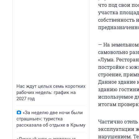
что под свои п
участка площад
собственность н
предназначенно
— На земельном
самовольно раз
«Лума. Рестора
постройке с юж
строение, при
Данное здание и
Нас ждут целых семь коротких
зданию гостини
рабочих недель: график на
используемое д
2027 год
итогам проверк
«За неделю две ночи были
страшные»: туристка
Частично отель
рассказала об отдыхе в Крыму
эксплуатации ж
нарушением. Тем