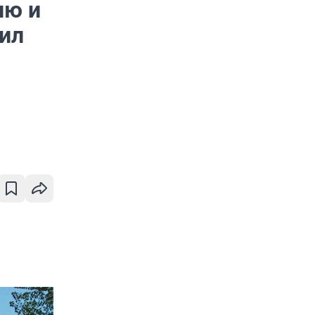
лю и
вил